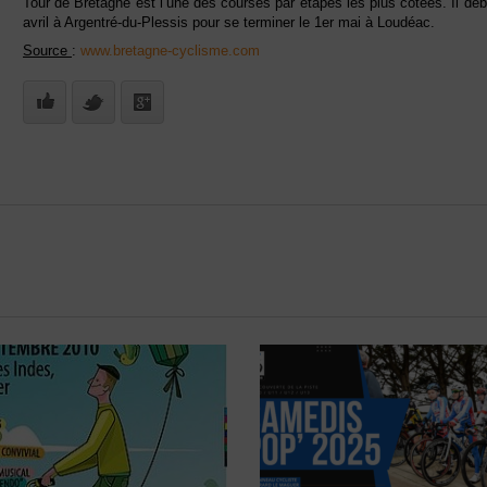
Tour de Bretagne est l’une des courses par étapes les plus côtées. Il déb
avril à Argentré-du-Plessis pour se terminer le 1er mai à Loudéac.
Source
:
www.bretagne-cyclisme.com