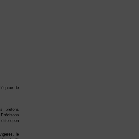
’équipe de
s bretons
 Précisons
 élite open
angères, le