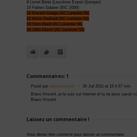
9 Lionel Béret (Leucémie Espoir Quimper)
10 Fabien Sidaner (BIC 2000)
11 Vincent Guego (AC Lanester 56)
12 Kévin Sadoudi (AC Lanester 56)
13 Yann Rault (AC Lanester 56)
24 John Ebsen (AC Lanester 56)
Commentaires: 1
Posté par
30 Juil 2011 at 15 h 57 min
rolland maryse
Bravo Vincent, je te suis sur internet et tu ne peux savoir c
Bravo Vincent
Laissez un commentaire !
Vous devez être connecté pour laisser un commentaire