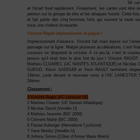
56 com
et l’écart fond rapidement. Finalement, les cartes vont être r
peloton sur le groupe de tête et les attaques fusent. Cette fo
et fait partie des cinq hommes forts qui ouvrent la route sur 
sous une chaleur écrasante.
Vincent Ragot impressionne et gagne !
Impressionnant d’aisance, Vincent fait main basse sur l’ens
passage sur la ligne. Malgré plusieurs accélérations, c’est fin
coureurs se disputent la victoire. A ce jeu là, c’est le cou
prouve qu’il était bien le plus fort du jour ! Vincent RA
Mathieu CLOAREC (UC NANTES ATLANTIQUE) et Nicolas D
GUEGO, Kévin SADOUDI et Yann RAULT terminent respec
13ème, juste devant le nouveau venu à l’AC LANESTER 
24ème.
Classement :
1 Vincent Ragot (AC Lanester 56)
2 Mathieu Cloarec (UC Nantes Atlantique)
3 Nicolas David (Vendée U)
4 Mathieu Jeannès (BIC 2000)
5 Clément Mahé (BIC 2000)
6 Florian Auberger (Hennebont Cyclisme)
7 Yann Mortitz (Vendée U)
8 Johnny Simon (Côtes d’Armor Marie Morin)