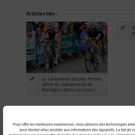
Articles liés :
R
p
Le Lanestérien Nicolas Primas
3ème du championnat de
Bretagne cadets sur route !
RETOUR
Pour offrir les meilleures expériences, nous utilisons des technologies tell
pour stocker et/ou accéder aux informations des appareils. Le fait de c