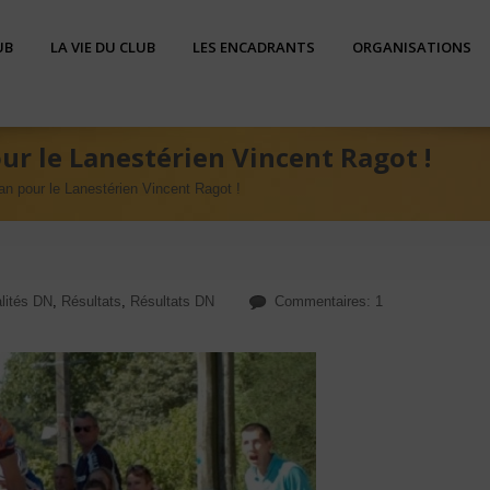
UB
LA VIE DU CLUB
LES ENCADRANTS
ORGANISATIONS
r le Lanestérien Vincent Ragot !
 pour le Lanestérien Vincent Ragot !
lités DN
,
Résultats
,
Résultats DN
Commentaires: 1