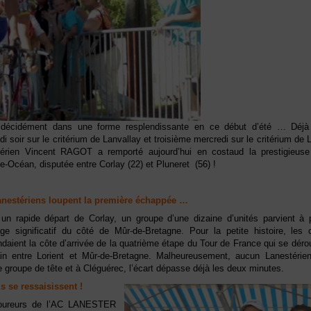
t décidément dans une forme resplendissante en ce début d’été … Déjà 
di soir sur le critérium de Lanvallay et troisième mercredi sur le critérium de L
érien Vincent RAGOT a remporté aujourd’hui en costaud la prestigieuse
-Océan, disputée entre Corlay (22) et Pluneret (56) !
anestériens loupent la première échappée …
un rapide départ de Corlay, un groupe d’une dizaine d’unités parvient à 
ge significatif du côté de Mûr-de-Bretagne. Pour la petite histoire, les 
daient la côte d’arrivée de la quatrième étape du Tour de France qui se déro
in entre Lorient et Mûr-de-Bretagne. Malheureusement, aucun Lanestérien
e groupe de tête et à Cléguérec, l’écart dépasse déjà les deux minutes.
 se ressaisissent !
oureurs de l’AC LANESTER