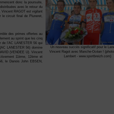
mencent donc la poursuite,
edistribuées avec le retour du
is, Vincent RAGOT est vigilant
le circuit final de Pluneret,
emble des primes offertes au
alement au sprint que les cinq
reur de l’AC LANESTER 56 qui
Un nouveau succès significatif pour le Lan
GOT (AC LANESTER 56) domine
Vincent Ragot avec Manche-Océan ! (photo
AVID (VENDEE U). Vincent
Lambert - www.sportbreizh.com)
tivement 11ème, 12ème et
56, le Danois John EBSEN,