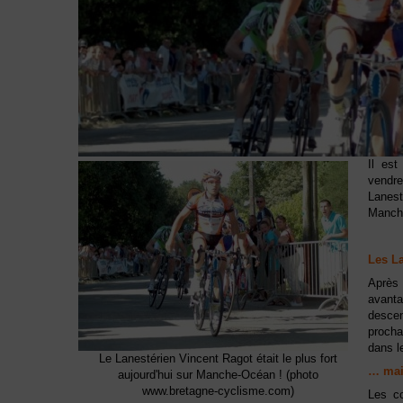
Il es
vendre
Lanest
Manche
Les L
Après 
avanta
descen
procha
dans l
Le Lanestérien Vincent Ragot était le plus fort
… mais
aujourd'hui sur Manche-Océan ! (photo
www.bretagne-cyclisme.com)
Les c