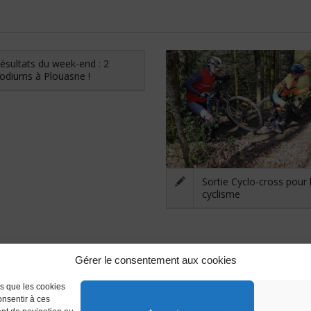
ésultats du week-end : 2
odiums à Plouasne !
Sortie Cyclo-cross pour 
cyclisme
Gérer le consentement aux cookies
es que les cookies
onsentir à ces