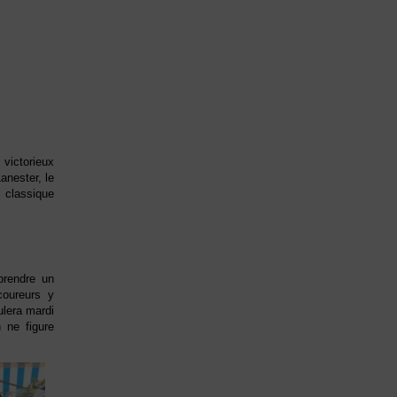
victorieux
anester, le
 classique
prendre un
coureurs y
ulera mardi
 ne figure