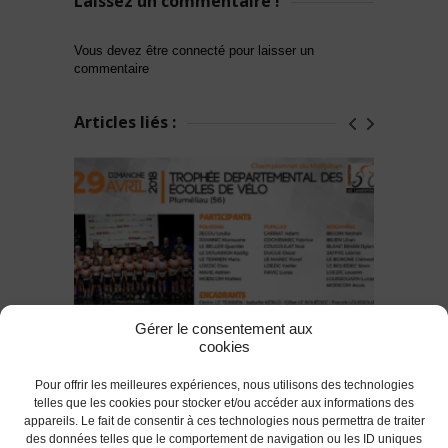
Laissez un commentaire !
Vous devez être connecté pour laisser un
commentaire
Articles liés :
Gérer le consentement aux
cookies
L’Ecole de cyclisme de l'AC Lanester
56 sur le Trophée Départemental des
Pour offrir les meilleures expériences, nous utilisons des technologies
Ecoles de vélo 2018
telles que les cookies pour stocker et/ou accéder aux informations des
appareils. Le fait de consentir à ces technologies nous permettra de traiter
des données telles que le comportement de navigation ou les ID uniques