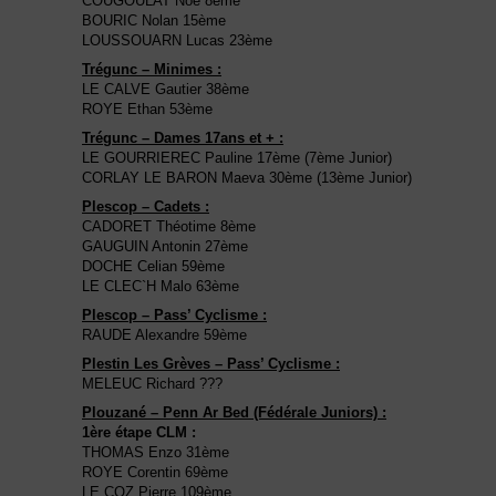
COUGOULAT Noé 8ème
BOURIC Nolan 15ème
LOUSSOUARN Lucas 23ème
Trégunc – Minimes :
LE CALVE Gautier 38ème
ROYE Ethan 53ème
Trégunc – Dames 17ans et + :
LE GOURRIEREC Pauline 17ème (7ème Junior)
CORLAY LE BARON Maeva 30ème (13ème Junior)
Plescop – Cadets :
CADORET Théotime 8ème
GAUGUIN Antonin 27ème
DOCHE Celian 59ème
LE CLEC`H Malo 63ème
Plescop – Pass’ Cyclisme :
RAUDE Alexandre 59ème
Plestin Les Grèves – Pass’ Cyclisme :
MELEUC Richard ???
Plouzané – Penn Ar Bed (Fédérale Juniors) :
1ère étape CLM :
THOMAS Enzo 31ème
ROYE Corentin 69ème
LE COZ Pierre 109ème