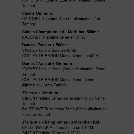
ROYE Ethan 12ème (12ème élimination, 13ème
Tempo)
Cadets Omnium :
CADORET Théotime 1er (1er élimination, 1er
Tempo)
Cadets Championnat du Morbihan 500m :
CADORET Théotime 3ème en 37″16
Dames 17ans et + 500m :
VACHEY Loreleï 1ère en 40″85
CORLAY LE BARON Maeva 4ème en 44″98
Dames 17ans et + Omnium :
VACHEY Loreleï 2ème (2ème élimination, 3ème
Tempo)
CORLAY LE BARON Maeva 3ème (4ème
élimination, 2ème Tempo)
17ans et + Omnium :
SIMON Frédéric 5ème (7ème élimination, 5ème
Tempo)
BALTENWECK Andréas 7ème (5ème élimination,
???ème Tempo)
17ans et + Championnat du Morbihan KM :
BALTENWECK Andréas 3ème en 1’16″08
SIMON Frédéric 5ème en 1’27″11