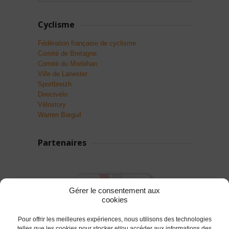
Cyclisme
Fédération française de cyclisme
Comité de Bretagne
Comité du Morbihan
Ville de Lanester
Sportbreizh
Directvélo
Vélostory
Warren Barguil
Partenaires
Gérer le consentement aux
cookies
Pour offrir les meilleures expériences, nous utilisons des technologies
telles que les cookies pour stocker et/ou accéder aux informations des