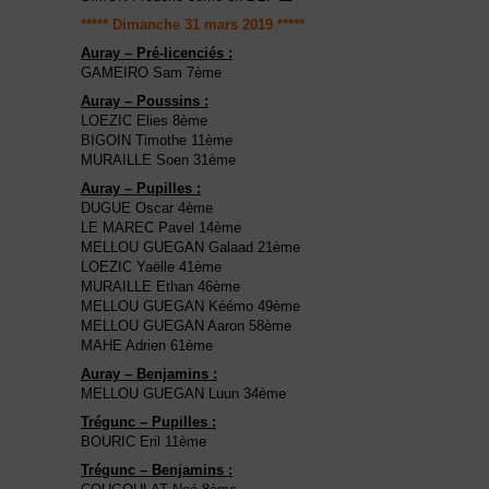
***** Dimanche 31 mars 2019 *****
Auray – Pré-licenciés :
GAMEIRO Sam 7ème
Auray – Poussins :
LOEZIC Elies 8ème
BIGOIN Timothe 11ème
MURAILLE Soen 31ème
Auray – Pupilles :
DUGUE Oscar 4ème
LE MAREC Pavel 14ème
MELLOU GUEGAN Galaad 21ème
LOEZIC Yaëlle 41ème
MURAILLE Ethan 46ème
MELLOU GUEGAN Kéémo 49ème
MELLOU GUEGAN Aaron 58ème
MAHE Adrien 61ème
Auray – Benjamins :
MELLOU GUEGAN Luun 34ème
Trégunc – Pupilles :
BOURIC Eril 11ème
Trégunc – Benjamins :