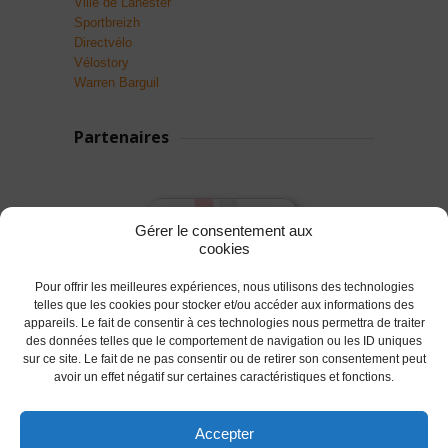
Ville de Lanester
Sportbreizh
Directvélo
Vélostory
Warren Barguil
Partenaires
Gérer le consentement aux
cookies
Pour offrir les meilleures expériences, nous utilisons des technologies
telles que les cookies pour stocker et/ou accéder aux informations des
appareils. Le fait de consentir à ces technologies nous permettra de traiter
des données telles que le comportement de navigation ou les ID uniques
sur ce site. Le fait de ne pas consentir ou de retirer son consentement peut
avoir un effet négatif sur certaines caractéristiques et fonctions.
Accepter