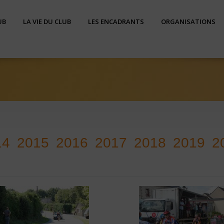
UB
LA VIE DU CLUB
LES ENCADRANTS
ORGANISATIONS
14
2015
2016
2017
2018
2019
2