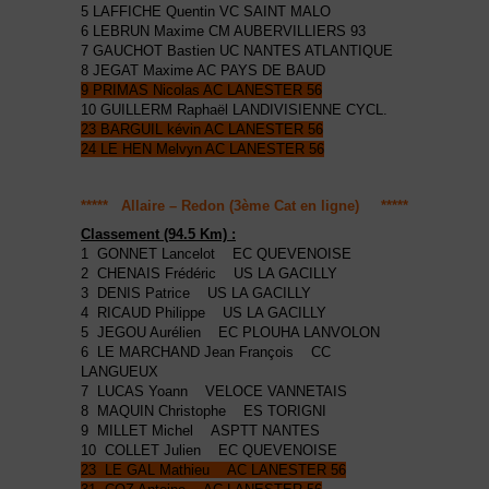
5 LAFFICHE Quentin VC SAINT MALO
6 LEBRUN Maxime CM AUBERVILLIERS 93
7 GAUCHOT Bastien UC NANTES ATLANTIQUE
8 JEGAT Maxime AC PAYS DE BAUD
9 PRIMAS Nicolas AC LANESTER 56
10 GUILLERM Raphaël LANDIVISIENNE CYCL.
23 BARGUIL kévin AC LANESTER 56
24 LE HEN Melvyn AC LANESTER 56
***** Allaire – Redon (3ème Cat en ligne) *****
Classement (94.5 Km) :
1 GONNET Lancelot EC QUEVENOISE
2 CHENAIS Frédéric US LA GACILLY
3 DENIS Patrice US LA GACILLY
4 RICAUD Philippe US LA GACILLY
5 JEGOU Aurélien EC PLOUHA LANVOLON
6 LE MARCHAND Jean François CC
LANGUEUX
7 LUCAS Yoann VELOCE VANNETAIS
8 MAQUIN Christophe ES TORIGNI
9 MILLET Michel ASPTT NANTES
10 COLLET Julien EC QUEVENOISE
23 LE GAL Mathieu AC LANESTER 56