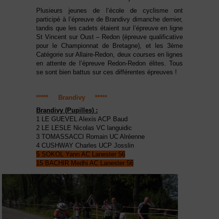
Plusieurs jeunes de l’école de cyclisme ont
participé à l’épreuve de Brandivy dimanche dernier,
tandis que les cadets étaient sur l’épreuve en ligne
St Vincent sur Oust – Redon (épreuve qualificative
pour le Championnat de Bretagne), et les 3ème
Catégorie sur Allaire-Redon, deux courses en lignes
en attente de l’épreuve Redon-Redon élites. Tous
se sont bien battus sur ces différentes épreuves !
***** Brandivy *****
Brandivy (Pupilles) :
1 LE GUEVEL Alexis ACP Baud
2 LE LESLE Nicolas VC languidic
3 TOMASSACCI Romain UC Alréenne
4 CUSHWAY Charles UCP Josslin
5 SOKOL Yann AC Lanester 56
15 BACHIR Medhi AC Lanester 56