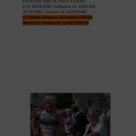
8 ETESSE Alan UC PAYS PLOUAY
9 LE BOULAIRE Guillaume CC UZELAIS
10 PESSEL Vincent UC ALREENNE
17 DUVAL Benjamin AC LANESTER 56
38 MACE Thomas AC LANESTER 56