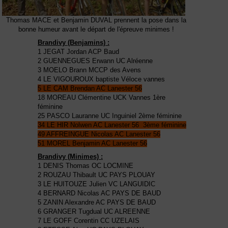
Thomas MACE et Benjamin DUVAL prennent la pose dans la
bonne humeur avant le départ de l'épreuve minimes !
Brandivy (Benjamins) :
1 JEGAT Jordan ACP Baud
2 GUENNEGUES Erwann UC Alréenne
3 MOELO Brann MCCP des Avens
4 LE VIGOUROUX baptiste Véloce vannes
5 LE CAM Brendan AC Lanester 56
18 MOREAU Clémentine UCK Vannes 1ère
féminine
25 PASCO Lauranne UC Inguiniel 2ème féminine
34 LE HIR Nolwen AC Lanester 56 3ème féminine
49 AFFREINGUE Nicolas AC Lanester 56
51 MOREL Benjamin AC Lanester 56
Brandivy (Minimes) :
1 DENIS Thomas OC LOCMINE
2 ROUZAU Thibault UC PAYS PLOUAY
3 LE HUITOUZE Julien VC LANGUIDIC
4 BERNARD Nicolas AC PAYS DE BAUD
5 ZANIN Alexandre AC PAYS DE BAUD
6 GRANGER Tugdual UC ALREENNE
7 LE GOFF Corentin CC UZELAIS