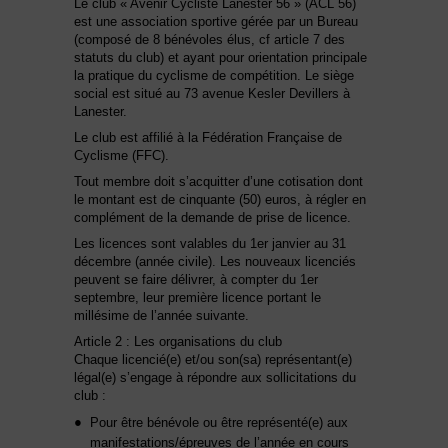
Le club « Avenir Cycliste Lanester 56 » (ACL 56)
est une association sportive gérée par un Bureau
(composé de 8 bénévoles élus, cf article 7 des
statuts du club) et ayant pour orientation principale
la pratique du cyclisme de compétition. Le siège
social est situé au 73 avenue Kesler Devillers à
Lanester.
Le club est affilié à la Fédération Française de
Cyclisme (FFC).
Tout membre doit s’acquitter d’une cotisation dont
le montant est de cinquante (50) euros, à régler en
complément de la demande de prise de licence.
Les licences sont valables du 1er janvier au 31
décembre (année civile). Les nouveaux licenciés
peuvent se faire délivrer, à compter du 1er
septembre, leur première licence portant le
millésime de l’année suivante.
Article 2 : Les organisations du club
Chaque licencié(e) et/ou son(sa) représentant(e)
légal(e) s’engage à répondre aux sollicitations du
club :
Pour être bénévole ou être représenté(e) aux
manifestations/épreuves de l’année en cours