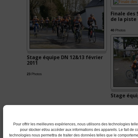
Finale des
de la piste
40
Photos
Stage équipe DN 12&13 février
2011
23
Photos
Stage équi
18
Photos
Pour offrir les meilleures expériences, nous utilisons des technologies tell
pour stocker et/ou accéder aux informations des appareils. Le fait de c
technologies nous permettra de traiter des données telles que le comportem