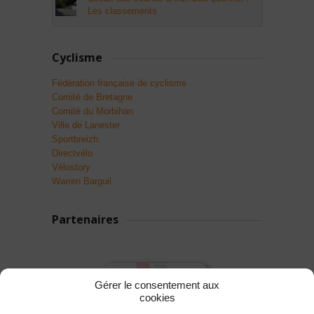
Les classements
Cyclisme
Fédération française de cyclisme
Comité de Bretagne
Comité du Morbihan
Ville de Lanester
Sportbreizh
Directvélo
Vélostory
Warren Barguil
Partenaires
Gérer le consentement aux
cookies