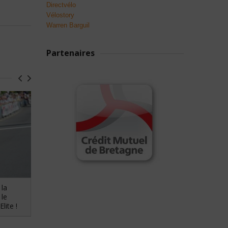
Directvélo
Vélostory
Warren Barguil
Partenaires
 la
Bon comportement d'ensemble
 le
des Lanestériens sur l'Agglo-Tour
lite !
à St Brieuc