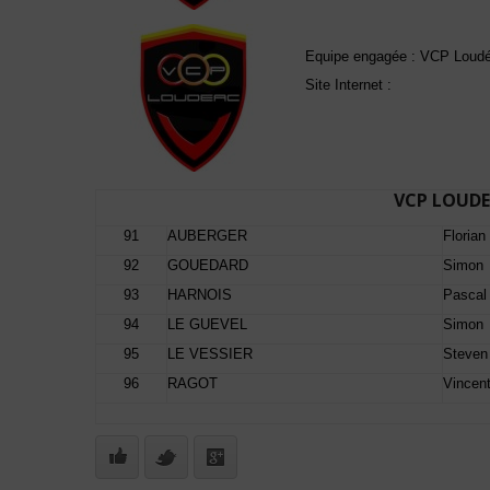
Equipe engagée : VCP Loud
Site Internet :
VCP LOUD
91
AUBERGER
Florian
92
GOUEDARD
Simon
93
HARNOIS
Pascal
94
LE GUEVEL
Simon
95
LE VESSIER
Steven
96
RAGOT
Vincen