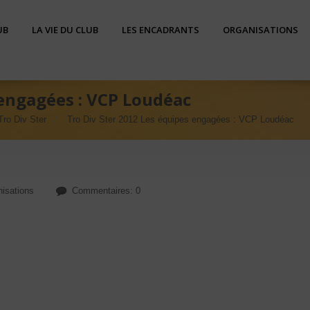
UB
LA VIE DU CLUB
LES ENCADRANTS
ORGANISATIONS
 engagées : VCP Loudéac
Tro Div Ster
Tro Div Ster 2012 Les équipes engagées : VCP Loudéac
nisations
Commentaires: 0