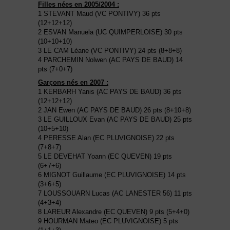
Filles nées en 2005/2004 :
1 STEVANT Maud (VC PONTIVY) 36 pts
(12+12+12)
2 ESVAN Manuela (UC QUIMPERLOISE) 30 pts
(10+10+10)
3 LE CAM Léane (VC PONTIVY) 24 pts (8+8+8)
4 PARCHEMIN Nolwen (AC PAYS DE BAUD) 14
pts (7+0+7)
Garçons nés en 2007 :
1 KERBARH Yanis (AC PAYS DE BAUD) 36 pts
(12+12+12)
2 JAN Ewen (AC PAYS DE BAUD) 26 pts (8+10+8)
3 LE GUILLOUX Evan (AC PAYS DE BAUD) 25 pts
(10+5+10)
4 PERESSE Alan (EC PLUVIGNOISE) 22 pts
(7+8+7)
5 LE DEVEHAT Yoann (EC QUEVEN) 19 pts
(6+7+6)
6 MIGNOT Guillaume (EC PLUVIGNOISE) 14 pts
(3+6+5)
7 LOUSSOUARN Lucas (AC LANESTER 56) 11 pts
(4+3+4)
8 LAREUR Alexandre (EC QUEVEN) 9 pts (5+4+0)
9 HOURMAN Mateo (EC PLUVIGNOISE) 5 pts