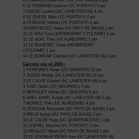
5 CHARRIER Dewi (AC PAYS DE BAUD) 6 pts
6 LE FERRAND Louison (VC PONTIVY) 5 pts
7 LOEZIC Louenn (AC LANESTER 56) 4 pts
8 LE QUERE Malo (VC PONTIVY) 3 pts
9 PERESSE Nathan (VC PONTIVY) 2 pts
10 GREVELLEC Awen (AC PAYS DE BAUD) 1 pts
11 LE MAO Enzo (HENNEBONT CYCLISME) 1 pts
12 LE GOIC Théo (UC ALREENNE) 1 pts
13 LE BOUEDEC Julian (HENNEBONT
CYCLISME) 1 pts
14 LE BORGNE Clément (AC LANESTER 56) 1 pts
Garçons nés en 2005 :
1 PERENNES Kilian (VS QUIMPER) 12 pts
2 JOSSO Meddy (AC LANESTER 56) 10 pts
3 LE CALVE Gautier (AC LANESTER 56) 8 pts
4 SINIC Noam (UC INGUINIEL) 7 pts
5 HERIQUET Nohan (EC QUEVEN) 6 pts
6 UHEL-JUHEL Kylian (AC LANESTER 56) 5 pts
7 MORICE Théo (UC ALREENNE) 4 pts
8 LEVEQUE Alexandre (AC PAYS DE BAUD) 3 pts
9 RIEUX Kylian (AC PAYS DE BAUD) 2 pts
10 LE CALVE Hugo (UC QUIMPERLOISE) 1 pts
11 CHEREL Maxime (VC PONTIVY) 1 pts
12 MEALLET Alban (AC PAYS DE BAUD) 1 pts
13 LE GOURLAY-DENIS Ioen (AC LANESTER 56)