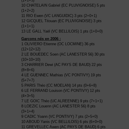
(1+1+3)
10 CHATELAIN Gabriel (EC PLUVIGNOISE) 5 pts
(1+2+2)
11 RIO Ewen (VC LANGUIDIC) 3 pts (2+0+1)
12 GICQUEL Titouan (EC PLUVIGNOISE) 3 pts
(1+1+1)
13 LE GALL Yaël (VC BELLILOIS) 1 pts (1+0+0)
Garçons nés en 2006 :
1 OLIVIERO Etienne (OC LOCMINE) 36 pts
(12+12+12)
2 LE BOUEDEC Soen (AC LANESTER 56) 30 pts
(10+10+10)
3 CHARRIER Dewi (AC PAYS DE BAUD) 22 pts
(8+8+6)
4 LE GUENNEC Mathias (VC PONTIVY) 19 pts
(5+7+7)
5 PARIS Théo (CC MOELAN) 14 pts (0+6+8)
6 LE FERRAND Louison (VC PONTIVY) 12 pts
(4+3+5)
7 LE GOIC Théo (UC ALREENNE) 9 pts (7+1+1)
8 LOEZIC Louenn (AC LANESTER 56) 8 pts
(3+1+4)
9 CADIC Yoann (VC PONTIVY) 7 pts (2+5+0)
10 ABOUD Yanis (VC BELLILOIS) 6 pts (6+0+0)
11 GREVELLEC Awen (AC PAYS DE BAUD) 6 pts