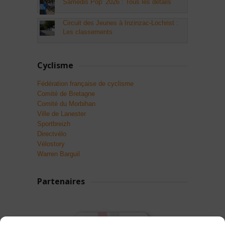
Samedis Pop’ 2026 : Tous les détails
Circuit des Jeunes à Inzinzac-Lochrist :
Les classements
Cyclisme
Fédération française de cyclisme
Comité de Bretagne
Comité du Morbihan
Ville de Lanester
Sportbreizh
Directvélo
Vélostory
Warren Barguil
Partenaires