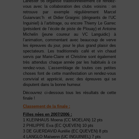
Lanester 56 organise traditionnellement ce rendez-
vous avec la collaboration des clubs voisins : on
retrouve par exemple régulièrement Marcel
Guianvarc’h et Didier Graignic (dirigeants de l’UC
Inguiniel) à l’arbitrage, ou encore Thierry Le Garrec
(président de l’école de piste de Plouay) et Antoine
Michelin (jeune coureur au VC Languidic) à
l’animation, commentant avec beaucoup de verve
les épreuves du jour, pour le plus grand plaisir des
spectateurs. Les traditionnels café et vin chaud
servis par Marie-Claire et Christine sont également
très attendus chaque année par les habitués à ce
rendez-vous. L’assemblage de toutes ces petites
choses font de cette manifestation un rendez-vous
convivial et apprécié, avec des épreuves qui se
disputent dans la bonne humeur.
Découvrez ci-dessous tous les résultats de cette
finale !
Classement de la finale :
Filles nées en 2007/2006 :
1 KLEINHAUS Moena (CC MOELAN) 12 pts
2 PHILIPPE Eva (EC QUEVEN) 10 pts
3 DE GUERDAVID Aurélie (EC QUEVEN) 8 pts
4 LANGLO Maïwenn (UC INGUINIEL) 7 pts