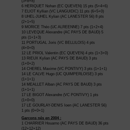
(3+8+8)
6 HERIQUET Nohan (EC QUEVEN) 15 pts (5+4+6)
7 ELIOT Kyllian (VC LANGUIDIC) 11 pts (6+5+0)
8 UHEL-JUHEL Kylian (AC LANESTER 56) 8 pts
(2+1+5)
9 MORICE Théo (UC ALREENNE) 7 pts (1+2+4)
10 LEVEQUE Alexandre (AC PAYS DE BAUD) 5
pts (1+1+3)
11 PORTUGAL Joris (VC BELLILOIS) 4 pts
(4+0+0)
12 LE PRIOL Valentin (EC QUEVEN) 4 pts (1+3+0)
13 RIEUX Kylian (AC PAYS DE BAUD) 3 pts
(1+0+2)
14 CHEREL Maxime (VC PONTIVY) 3 pts (1+1+1)
14 LE CALVE Hugo (UC QUIMPERLOISE) 3 pts
(1+1+1)
14 MEALLET Alban (AC PAYS DE BAUD) 3 pts
(1+1+1)
17 LE BIGOT Alexandre (VC PONTIVY) 1 pts
(1+0+0)
17 LE GOURLAY-DENIS Ioen (AC LANESTER 56)
1 pts (0+0+1)
Garçons nés en 2004 :
1 CHARRIER Houarno (AC PAYS DE BAUD) 36 pts
(12+12+12)