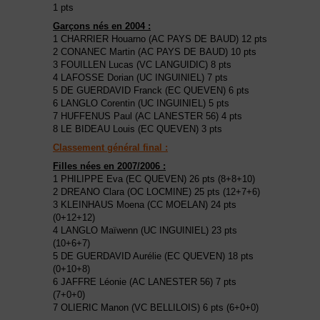
1 pts
Garçons nés en 2004 :
1 CHARRIER Houarno (AC PAYS DE BAUD) 12 pts
2 CONANEC Martin (AC PAYS DE BAUD) 10 pts
3 FOUILLEN Lucas (VC LANGUIDIC) 8 pts
4 LAFOSSE Dorian (UC INGUINIEL) 7 pts
5 DE GUERDAVID Franck (EC QUEVEN) 6 pts
6 LANGLO Corentin (UC INGUINIEL) 5 pts
7 HUFFENUS Paul (AC LANESTER 56) 4 pts
8 LE BIDEAU Louis (EC QUEVEN) 3 pts
Classement général final :
Filles nées en 2007/2006 :
1 PHILIPPE Eva (EC QUEVEN) 26 pts (8+8+10)
2 DREANO Clara (OC LOCMINE) 25 pts (12+7+6)
3 KLEINHAUS Moena (CC MOELAN) 24 pts
(0+12+12)
4 LANGLO Maïwenn (UC INGUINIEL) 23 pts
(10+6+7)
5 DE GUERDAVID Aurélie (EC QUEVEN) 18 pts
(0+10+8)
6 JAFFRE Léonie (AC LANESTER 56) 7 pts
(7+0+0)
7 OLIERIC Manon (VC BELLILOIS) 6 pts (6+0+0)