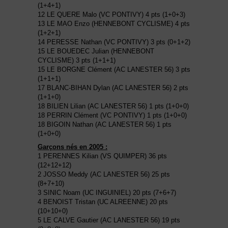
(1+4+1)
12 LE QUERE Malo (VC PONTIVY) 4 pts (1+0+3)
13 LE MAO Enzo (HENNEBONT CYCLISME) 4 pts
(1+2+1)
14 PERESSE Nathan (VC PONTIVY) 3 pts (0+1+2)
15 LE BOUEDEC Julian (HENNEBONT
CYCLISME) 3 pts (1+1+1)
15 LE BORGNE Clément (AC LANESTER 56) 3 pts
(1+1+1)
17 BLANC-BIHAN Dylan (AC LANESTER 56) 2 pts
(1+1+0)
18 BILIEN Lilian (AC LANESTER 56) 1 pts (1+0+0)
18 PERRIN Clément (VC PONTIVY) 1 pts (1+0+0)
18 BIGOIN Nathan (AC LANESTER 56) 1 pts
(1+0+0)
Garçons nés en 2005 :
1 PERENNES Kilian (VS QUIMPER) 36 pts
(12+12+12)
2 JOSSO Meddy (AC LANESTER 56) 25 pts
(8+7+10)
3 SINIC Noam (UC INGUINIEL) 20 pts (7+6+7)
4 BENOIST Tristan (UC ALREENNE) 20 pts
(10+10+0)
5 LE CALVE Gautier (AC LANESTER 56) 19 pts