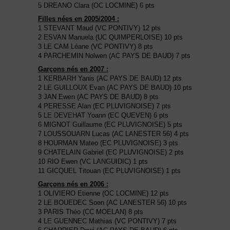
5 DREANO Clara (OC LOCMINE) 6 pts
Filles nées en 2005/2004 :
1 STEVANT Maud (VC PONTIVY) 12 pts
2 ESVAN Manuela (UC QUIMPERLOISE) 10 pts
3 LE CAM Léane (VC PONTIVY) 8 pts
4 PARCHEMIN Nolwen (AC PAYS DE BAUD) 7 pts
Garçons nés en 2007 :
1 KERBARH Yanis (AC PAYS DE BAUD) 12 pts
2 LE GUILLOUX Evan (AC PAYS DE BAUD) 10 pts
3 JAN Ewen (AC PAYS DE BAUD) 8 pts
4 PERESSE Alan (EC PLUVIGNOISE) 7 pts
5 LE DEVEHAT Yoann (EC QUEVEN) 6 pts
6 MIGNOT Guillaume (EC PLUVIGNOISE) 5 pts
7 LOUSSOUARN Lucas (AC LANESTER 56) 4 pts
8 HOURMAN Mateo (EC PLUVIGNOISE) 3 pts
9 CHATELAIN Gabriel (EC PLUVIGNOISE) 2 pts
10 RIO Ewen (VC LANGUIDIC) 1 pts
11 GICQUEL Titouan (EC PLUVIGNOISE) 1 pts
Garçons nés en 2006 :
1 OLIVIERO Etienne (OC LOCMINE) 12 pts
2 LE BOUEDEC Soen (AC LANESTER 56) 10 pts
3 PARIS Théo (CC MOELAN) 8 pts
4 LE GUENNEC Mathias (VC PONTIVY) 7 pts