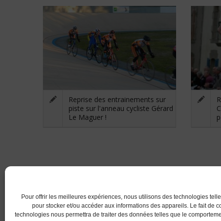
Reprise des entrainements sur
R
piste sur l'anneau cycliste Gérard
C
Le Maguer !
p
RETOUR
Pour offrir les meilleures expériences, nous utilisons des technologies tell
pour stocker et/ou accéder aux informations des appareils. Le fait de c
technologies nous permettra de traiter des données telles que le comportem