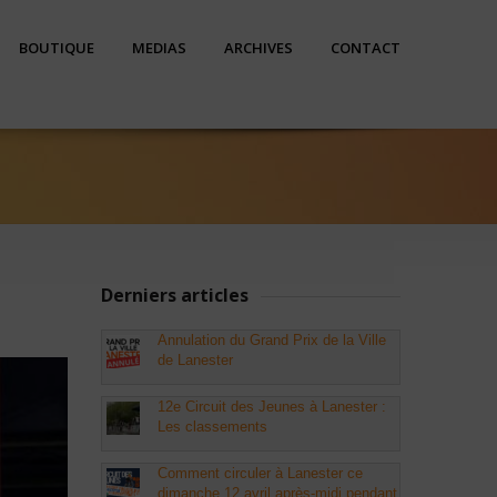
BOUTIQUE
MEDIAS
ARCHIVES
CONTACT
Derniers articles
Annulation du Grand Prix de la Ville
de Lanester
12e Circuit des Jeunes à Lanester :
Les classements
Comment circuler à Lanester ce
dimanche 12 avril après-midi pendant