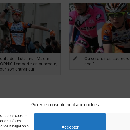
oute des Lutteurs : Maxime
Où seront nos coureurs
ORNIC l'emporte en puncheur,
end ?
our son entraineur !
Gérer le consentement aux cookies
es que les cookies
onsentir à ces
ent de navigation ou
Accepter