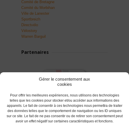
Comité de Bretagne
Comité du Morbihan
Ville de Lanester
Sportbreizh
Directvélo
Vélostory
Warren Barguil
Partenaires
Gérer le consentement aux
cookies
Pour offrir les meilleures expériences, nous utilisons des technologies
telles que les cookies pour stocker et/ou accéder aux informations des
appareils. Le fait de consentir à ces technologies nous permettra de traiter
des données telles que le comportement de navigation ou les ID uniques
sur ce site. Le fait de ne pas consentir ou de retirer son consentement peut
avoir un effet négatif sur certaines caractéristiques et fonctions.