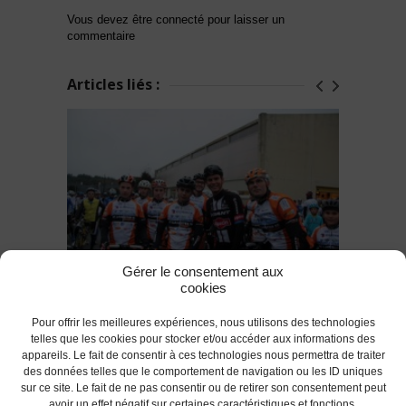
Vous devez être connecté pour laisser un
commentaire
Articles liés :
Gérer le consentement aux
cookies
L'AC Lanester 56 solidaire ! présent
lors de la première rando "La Warren
Pour offrir les meilleures expériences, nous utilisons des technologies
Barguil"
telles que les cookies pour stocker et/ou accéder aux informations des
appareils. Le fait de consentir à ces technologies nous permettra de traiter
des données telles que le comportement de navigation ou les ID uniques
RETOUR
sur ce site. Le fait de ne pas consentir ou de retirer son consentement peut
avoir un effet négatif sur certaines caractéristiques et fonctions.