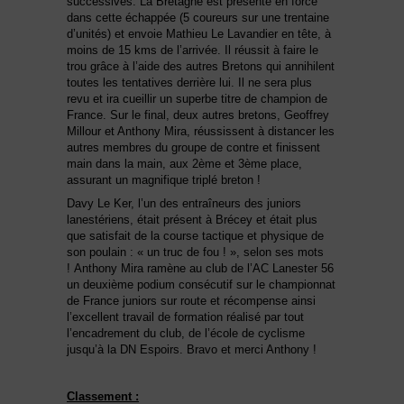
successives. La Bretagne est présente en force
dans cette échappée (5 coureurs sur une trentaine
d’unités) et envoie Mathieu Le Lavandier en tête, à
moins de 15 kms de l’arrivée. Il réussit à faire le
trou grâce à l’aide des autres Bretons qui annihilent
toutes les tentatives derrière lui. Il ne sera plus
revu et ira cueillir un superbe titre de champion de
France. Sur le final, deux autres bretons, Geoffrey
Millour et Anthony Mira, réussissent à distancer les
autres membres du groupe de contre et finissent
main dans la main, aux 2ème et 3ème place,
assurant un magnifique triplé breton !
Davy Le Ker, l’un des entraîneurs des juniors
lanestériens, était présent à Brécey et était plus
que satisfait de la course tactique et physique de
son poulain : « un truc de fou ! », selon ses mots
! Anthony Mira ramène au club de l’AC Lanester 56
un deuxième podium consécutif sur le championnat
de France juniors sur route et récompense ainsi
l’excellent travail de formation réalisé par tout
l’encadrement du club, de l’école de cyclisme
jusqu’à la DN Espoirs. Bravo et merci Anthony !
Classement :