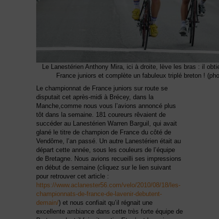
Le Lanestérien Anthony Mira, ici à droite, lève les bras : il ob
France juniors et complète un fabuleux triplé breton ! (ph
Le championnat de France juniors sur route se
disputait cet après-midi à Brécey, dans la
Manche,comme nous vous l’avions annoncé plus
tôt dans la semaine. 181 coureurs rêvaient de
succéder au Lanestérien Warren Barguil, qui avait
glané le titre de champion de France du côté de
Vendôme, l’an passé. Un autre Lanestérien était au
départ cette année, sous les couleurs de l’équipe
de Bretagne. Nous avions recueilli ses impressions
en début de semaine (cliquez sur le lien suivant
pour retrouver cet article :
https://www.aclanester56.com/velo/2010/08/18/les-
championnats-de-france-de-lavenir-debutent-
demain/
) et nous confiait qu’il régnait une
excellente ambiance dans cette très forte équipe de