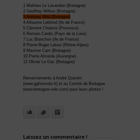
1 Mathieu Le Lavandier (Bretagne)
2 Geoffrey Millour (Bretagne)
3 Anthony Mira (Bretagne)
4 Alliaume Leblond (Ile de France)
5 Clément Chiaroni (Provence)
6 Romain Cardis (Pays de la Loire)
7 Luc Blanchon (Ile de France)
8 Pierre-Roger Latour (Rhône-Alpes)
9 Maxime Cam (Bretagne)
10 Pierre Almeida (Auvergne)
12 Olivier Le Gac (Bretagne)
Remerciements à André Quentin
(www.ggfotovelo.fr) et au Comité de Bretagne
(www.bretagne-velo.com) pour leurs photos !
Laissez un commentaire !