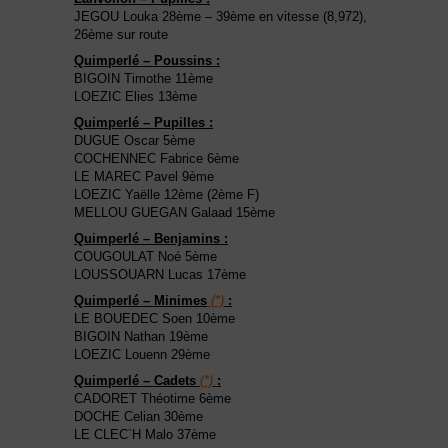
JEGOU Louka 28ème – 39ème en vitesse (8,972),
26ème sur route
Quimperlé – Poussins :
BIGOIN Timothe 11ème
LOEZIC Elies 13ème
Quimperlé – Pupilles :
DUGUE Oscar 5ème
COCHENNEC Fabrice 6ème
LE MAREC Pavel 9ème
LOEZIC Yaëlle 12ème (2ème F)
MELLOU GUEGAN Galaad 15ème
Quimperlé – Benjamins :
COUGOULAT Noé 5ème
LOUSSOUARN Lucas 17ème
Quimperlé – Minimes
(*)
:
LE BOUEDEC Soen 10ème
BIGOIN Nathan 19ème
LOEZIC Louenn 29ème
Quimperlé – Cadets
(*)
:
CADORET Théotime 6ème
DOCHE Celian 30ème
LE CLEC`H Malo 37ème