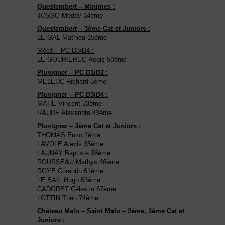
Questembert – Minimes :
JOSSO Meddy 14ème
Questembert – 3ème Cat et Juniors :
LE GAL Mathieu 15ème
Mécé – PC D3/D4 :
LE GOURIEREC Regis 50ème
Pluvigner – PC D1/D2 :
MELEUC Richard 5ème
Pluvigner – PC D3/D4 :
MAHE Vincent 33ème
RAUDE Alexandre 43ème
Pluvigner – 3ème Cat et Juniors :
THOMAS Enzo 2ème
LAVOLE Alexis 35ème
LAUNAY Baptiste 38ème
ROUSSEAU Mathys 46ème
ROYE Corentin 61ème
LE BAIL Hugo 63ème
CADORET Célestin 67ème
LOTTIN Théo 74ème
Château Malo – Saint Malo – 2ème, 3ème Cat et
Juniors :