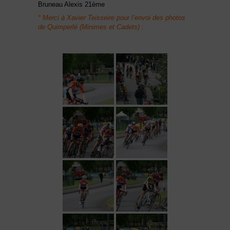
Bruneau Alexis 21ème
* Merci à Xavier Teisseire pour l’envoi des photos
de Quimperlé (Minimes et Cadets) :