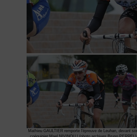
Mathieu GAULTIER remporte l'épreuve de Leuhan, devant so
coéquipier Mael NIVINOU ! (photo archives Bruno PERREL)