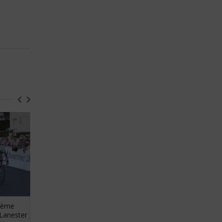
21ème
Circuit du Morbihan
 Lanester