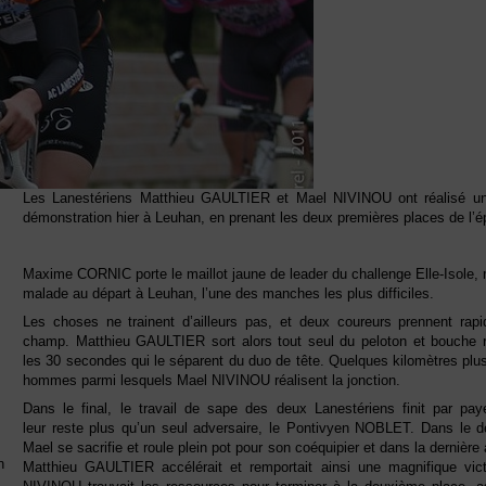
Les Lanestériens Matthieu GAULTIER et Mael NIVINOU ont réalisé u
démonstration hier à Leuhan, en prenant les deux premières places de l’é
Maxime CORNIC porte le maillot jaune de leader du challenge Elle-Isole, 
malade au départ à Leuhan, l’une des manches les plus difficiles.
Les choses ne trainent d’ailleurs pas, et deux coureurs prennent rap
champ. Matthieu GAULTIER sort alors tout seul du peloton et bouche 
les 30 secondes qui le séparent du duo de tête. Quelques kilomètres plus
hommes parmi lesquels Mael NIVINOU réalisent la jonction.
Dans le final, le travail de sape des deux Lanestériens finit par paye
leur reste plus qu’un seul adversaire, le Pontivyen NOBLET. Dans le de
Mael se sacrifie et roule plein pot pour son coéquipier et dans la dernière
n
Matthieu GAULTIER accélérait et remportait ainsi une magnifique vict