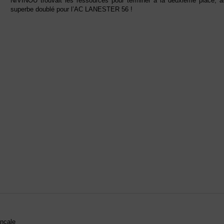
NIVINOU trouvait les ressources pour terminer à la deuxième place, a
superbe doublé pour l’AC LANESTER 56 !
ancale