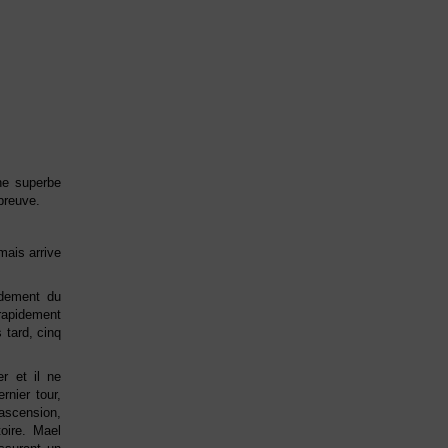
ne superbe
preuve.
mais arrive
idement du
rapidement
 tard, cinq
r et il ne
rnier tour,
 ascension,
oire. Mael