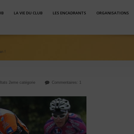
UB
LA VIE DU CLUB
LES ENCADRANTS
ORGANISATIONS
an !
ltats 2eme catégorie
Commentaires: 1