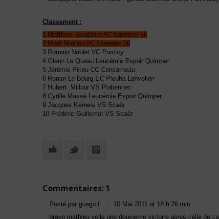
Classement :
1 Matthieu Gaulthier AC Lanester 56
2 Maël Nivinou AC Lanester 56
3 Romain Noblet VC Pontivy
4 Glenn Le Queau Leucémie Espoir Quimper
5 Jérémie Piriou CC Concarneau
6 Ronan Le Bourg EC Plouha Lanvollon
7 Hubert Millour VS Plabennec
8 Cyrille Massé Leucémie Espoir Quimper
9 Jacques Kerneis VS Scaër
10 Frédéric Guillemot VS Scaër
Commentaires: 1
Posté par guego f
10 Mai 2011 at 18 h 26 min
bravo mathieu voila une deuxieme victoire apres celle de c