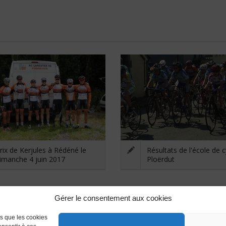
rix de Kerjules à Rédéné le
Résultats de l'école de 
imanche 4 juin 2017
Ploërdut
Gérer le consentement aux cookies
es que les cookies