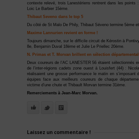
contexte relevé, trois Lanestériens rentrent dans les point
Loic Le Barbier 15ème.
Thibaut Seveno dans le top 5
Du côté de St Malo De Phily, Thibaut Séveno termine 5ème e
Maxime Lannurien revient en forme !
Toujours dimanche, sur le difficile circuit de Kérostin à Pon
8e, Benjamin Duval 18ème et Julie Le Priellec 20ème.
N. Primas et T. Morvan brillent en sélection départemental
Deux coureurs de l’AC LANESTER 56 étaient sélectionnés en
de l’inter-régions cadets zone ouest à Louisfert (44) : Nic
réalisaient une grosse performance le matin en s’imposant 
équipes face aux meilleurs coureurs de chaque départemen
victime d’une chute et Thibault Morvan termine 31ème.
Remerciements à Jean-Marc Morvan.
Laissez un commentaire !