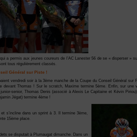
 qui a permis aux jeunes coureurs de l’AC Lanester 56 de se « disperser » su
 sont tous régulièrement classés.
seil Général sur Piste !
aient vendredi soir à la 3ème manche de la Coupe du Conseil Général sur Pi
e devant Thomas ! Sur le scratch, Maxime termine 5ème. Enfin, sur une v
nior-senior, Thomas Denis (associé à Alexis Le Capitaine et Kévin Piriou)
njamin Jégat) termine 4ème !
 s’incline dans un sprint à 3. Il termine 3ème,
lente 15ème place.
adets se disputait à Plumaugat dimanche. Dans un