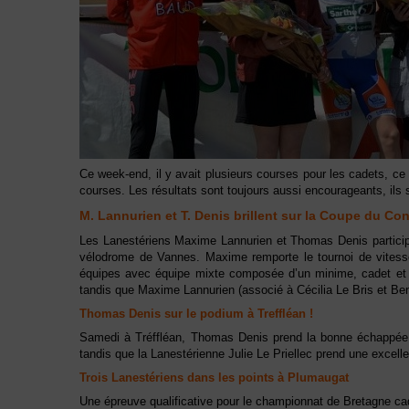
Ce week-end, il y avait plusieurs courses pour les cadets, ce
courses. Les résultats sont toujours aussi encourageants, ils
M. Lannurien et T. Denis brillent sur la Coupe du Con
Les Lanestériens Maxime Lannurien et Thomas Denis particip
vélodrome de Vannes. Maxime remporte le tournoi de vitess
équipes avec équipe mixte composée d’un minime, cadet et ju
tandis que Maxime Lannurien (associé à Cécilia Le Bris et Be
Thomas Denis sur le podium à Treffléan !
Samedi à Tréffléan, Thomas Denis prend la bonne échappée et
tandis que la Lanestérienne Julie Le Priellec prend une excel
Trois Lanestériens dans les points à Plumaugat
Une épreuve qualificative pour le championnat de Bretagne c