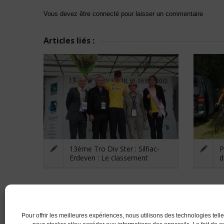
Vous devez être connecté pour laisser un commentaire
Articles liés :
13ème Tro Div Ster : Silfiac-
P
Erdeven : Le classement
d
RETOUR
Pour offrir les meilleures expériences, nous utilisons des technologies tell