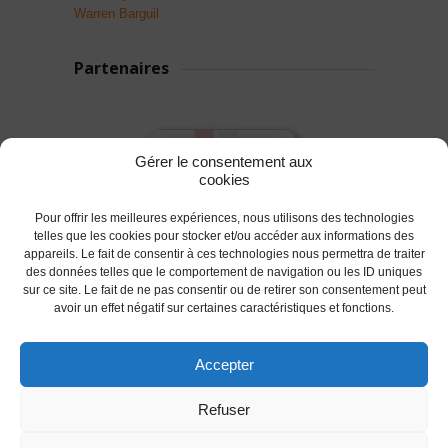
Warren Barguil
Partenaires
Gérer le consentement aux
cookies
Pour offrir les meilleures expériences, nous utilisons des technologies
telles que les cookies pour stocker et/ou accéder aux informations des
appareils. Le fait de consentir à ces technologies nous permettra de traiter
des données telles que le comportement de navigation ou les ID uniques
sur ce site. Le fait de ne pas consentir ou de retirer son consentement peut
avoir un effet négatif sur certaines caractéristiques et fonctions.
Accepter
© 2017 AC Lanester -S.LEPROVOST @Tous droits
Refuser
réservés.
Les conditions d'utilisations
-
Politique des Cookies
(UE)
-
Politique de confidentialité