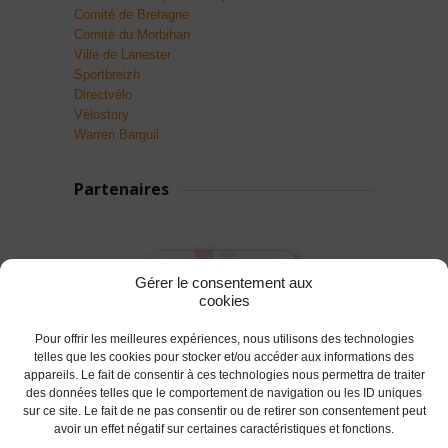
Comité de Bretagne
Comité du Morbihan
Ville de Lanester
Sportbreizh
Directvélo
Vélostory
Warren Barguil
Partenaires
Gérer le consentement aux
cookies
Pour offrir les meilleures expériences, nous utilisons des technologies
telles que les cookies pour stocker et/ou accéder aux informations des
appareils. Le fait de consentir à ces technologies nous permettra de traiter
des données telles que le comportement de navigation ou les ID uniques
sur ce site. Le fait de ne pas consentir ou de retirer son consentement peut
avoir un effet négatif sur certaines caractéristiques et fonctions.