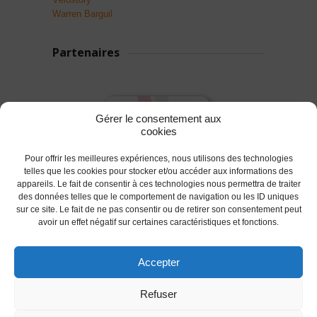
Warren Barguil
Partenaires
Gérer le consentement aux
cookies
Pour offrir les meilleures expériences, nous utilisons des technologies
telles que les cookies pour stocker et/ou accéder aux informations des
appareils. Le fait de consentir à ces technologies nous permettra de traiter
des données telles que le comportement de navigation ou les ID uniques
sur ce site. Le fait de ne pas consentir ou de retirer son consentement peut
avoir un effet négatif sur certaines caractéristiques et fonctions.
Accepter
© 2017 AC Lanester -S.LEPROVOST @Tous droits
Refuser
réservés.
Les conditions d'utilisations
-
Politique des Cookies