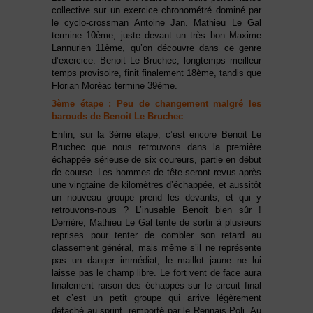
collective sur un exercice chronométré dominé par
le cyclo-crossman Antoine Jan. Mathieu Le Gal
termine 10ème, juste devant un très bon Maxime
Lannurien 11ème, qu’on découvre dans ce genre
d’exercice. Benoit Le Bruchec, longtemps meilleur
temps provisoire, finit finalement 18ème, tandis que
Florian Moréac termine 39ème.
3ème étape : Peu de changement malgré les
barouds de Benoit Le Bruchec
Enfin, sur la 3ème étape, c’est encore Benoit Le
Bruchec que nous retrouvons dans la première
échappée sérieuse de six coureurs, partie en début
de course. Les hommes de tête seront revus après
une vingtaine de kilomètres d’échappée, et aussitôt
un nouveau groupe prend les devants, et qui y
retrouvons-nous ? L’inusable Benoit bien sûr !
Derrière, Mathieu Le Gal tente de sortir à plusieurs
reprises pour tenter de combler son retard au
classement général, mais même s’il ne représente
pas un danger immédiat, le maillot jaune ne lui
laisse pas le champ libre. Le fort vent de face aura
finalement raison des échappés sur le circuit final
et c’est un petit groupe qui arrive légèrement
détaché au sprint, remporté par le Rennais Poli. Au