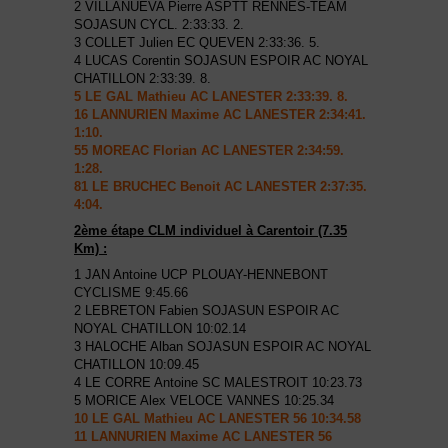
2 VILLANUEVA Pierre ASPTT RENNES-TEAM
SOJASUN CYCL. 2:33:33. 2.
3 COLLET Julien EC QUEVEN 2:33:36. 5.
4 LUCAS Corentin SOJASUN ESPOIR AC NOYAL
CHATILLON 2:33:39. 8.
5 LE GAL Mathieu AC LANESTER 2:33:39. 8.
16 LANNURIEN Maxime AC LANESTER 2:34:41.
1:10.
55 MOREAC Florian AC LANESTER 2:34:59.
1:28.
81 LE BRUCHEC Benoit AC LANESTER 2:37:35.
4:04.
2ème étape CLM individuel à Carentoir (7.35
Km) :
1 JAN Antoine UCP PLOUAY-HENNEBONT
CYCLISME 9:45.66
2 LEBRETON Fabien SOJASUN ESPOIR AC
NOYAL CHATILLON 10:02.14
3 HALOCHE Alban SOJASUN ESPOIR AC NOYAL
CHATILLON 10:09.45
4 LE CORRE Antoine SC MALESTROIT 10:23.73
5 MORICE Alex VELOCE VANNES 10:25.34
10 LE GAL Mathieu AC LANESTER 56 10:34.58
11 LANNURIEN Maxime AC LANESTER 56