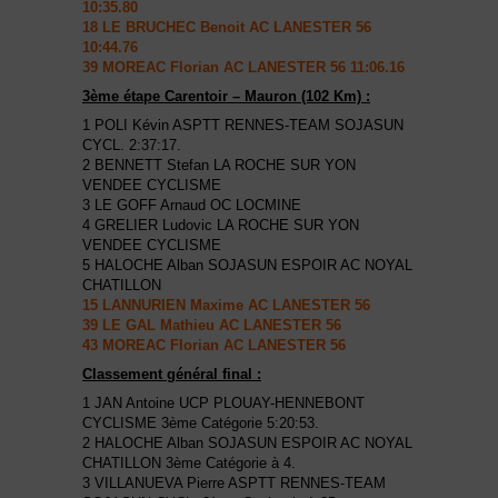
10:35.80
18 LE BRUCHEC Benoit AC LANESTER 56
10:44.76
39 MOREAC Florian AC LANESTER 56 11:06.16
3ème étape Carentoir – Mauron (102 Km) :
1 POLI Kévin ASPTT RENNES-TEAM SOJASUN
CYCL. 2:37:17.
2 BENNETT Stefan LA ROCHE SUR YON
VENDEE CYCLISME
3 LE GOFF Arnaud OC LOCMINE
4 GRELIER Ludovic LA ROCHE SUR YON
VENDEE CYCLISME
5 HALOCHE Alban SOJASUN ESPOIR AC NOYAL
CHATILLON
15 LANNURIEN Maxime AC LANESTER 56
39 LE GAL Mathieu AC LANESTER 56
43 MOREAC Florian AC LANESTER 56
Classement général final :
1 JAN Antoine UCP PLOUAY-HENNEBONT
CYCLISME 3ème Catégorie 5:20:53.
2 HALOCHE Alban SOJASUN ESPOIR AC NOYAL
CHATILLON 3ème Catégorie à 4.
3 VILLANUEVA Pierre ASPTT RENNES-TEAM