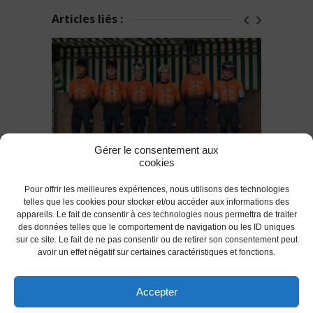
Articles liés :
Gérer le consentement aux
cookies
́Retour sur le Trophée Louison Bobet
Pour offrir les meilleures expériences, nous utilisons des technologies
2023
telles que les cookies pour stocker et/ou accéder aux informations des
appareils. Le fait de consentir à ces technologies nous permettra de traiter
des données telles que le comportement de navigation ou les ID uniques
RETOUR
sur ce site. Le fait de ne pas consentir ou de retirer son consentement peut
avoir un effet négatif sur certaines caractéristiques et fonctions.
Accepter