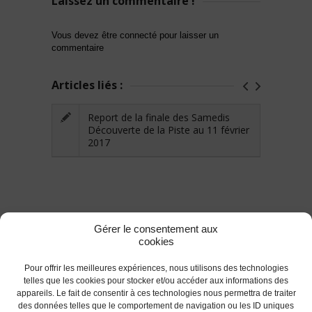
Laissez un commentaire !
Vous devez être connecté pour laisser un
commentaire
Articles liés :
Report de la finale des Samedis
Découverte de la Piste au 11 février
2017
Gérer le consentement aux
cookies
Pour offrir les meilleures expériences, nous utilisons des technologies
telles que les cookies pour stocker et/ou accéder aux informations des
appareils. Le fait de consentir à ces technologies nous permettra de traiter
des données telles que le comportement de navigation ou les ID uniques