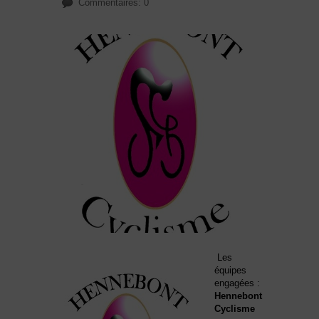
Commentaires: 0
Les
équipes
engagées :
Hennebont
Cyclisme