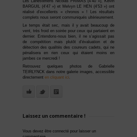
Les Lanestériens Nicolas PRIMAS (4’40 »), Kevin
BARGUIL (4’47 ») et Melvyn LE HEN (4’53 ») ont
réalisé d’excellents « chronos » ! Les résultats
complets nous seront communiqués ultérieurement.
Le temps était sec, mais il y avait beaucoup de
vent, très froid en soirée pour ceux qui partaient en
dernier. Entendons-nous bien, il ne s’agissait pas
de compétition mais plutôt d’évaluation et de
détection des qualités des coureurs cadets, qui ne
pénalisera en rien ceux qui étaient moins en
jambes ce mercredi !
Retrouvez quelques photos de Gabrielle
TEIRLYNCK dans notre galerie images, accessible
directement
en cliquant ici
.
Laissez un commentaire !
Vous devez être connecté pour laisser un
commentaire