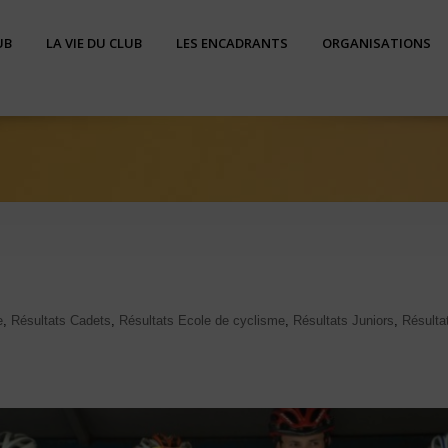
UB
LA VIE DU CLUB
LES ENCADRANTS
ORGANISATIONS
e
,
Résultats Cadets
,
Résultats Ecole de cyclisme
,
Résultats Juniors
,
Résulta