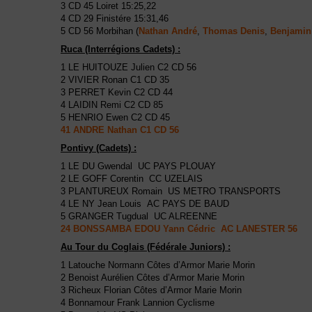
3 CD 45 Loiret 15:25,22
4 CD 29 Finistére 15:31,46
5 CD 56 Morbihan (
Nathan André
,
Thomas Denis
,
Benjamin
Ruca (Interrégions Cadets) :
1 LE HUITOUZE Julien C2 CD 56
2 VIVIER Ronan C1 CD 35
3 PERRET Kevin C2 CD 44
4 LAIDIN Remi C2 CD 85
5 HENRIO Ewen C2 CD 45
41 ANDRE Nathan C1 CD 56
Pontivy (Cadets) :
1 LE DU Gwendal UC PAYS PLOUAY
2 LE GOFF Corentin CC UZELAIS
3 PLANTUREUX Romain US METRO TRANSPORTS
4 LE NY Jean Louis AC PAYS DE BAUD
5 GRANGER Tugdual UC ALREENNE
24 BONSSAMBA EDOU Yann Cédric AC LANESTER 56
Au Tour du Coglais (Fédérale Juniors) :
1 Latouche Normann Côtes d’Armor Marie Morin
2 Benoist Aurélien Côtes d’Armor Marie Morin
3 Richeux Florian Côtes d’Armor Marie Morin
4 Bonnamour Frank Lannion Cyclisme