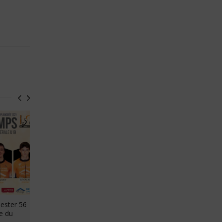
nester 56
Où seront nos coureurs ce week-
e du
end ?