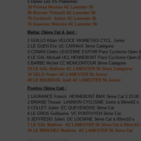
5 Danes Léo VS Plabennec
39 Primas Nicolas AC Lanester 56
56 Morvan Thibault AC Lanester 56
70 Cordroch Julien AC Lanester 56
76 Guennec Maxime AC Lanester 56
Mellac (3ème Cat & Jun) :
1 GUILLO Kilian VELOCE VANNETAIS CYCL. Junior
2 LE GUEN Eric UC CARHAIX 3ème Catégorie
3 CONAN Cédric LEUCEMIE ESPOIR Pass`Cyclisme Open (
4 LE GAL Mickaël UCL HENNEBONT Pass`Cyclisme Open (
5 BARBE Michel CC MONCONTOUR 3ème Catégorie
19 LE GAL Mathieu AC LANESTER 56 3ème Catégorie
34 SELO Yoann AC LANESTER 56 Junior
40 LE BOUDOUIL Gaël AC LANESTER 56 Junior
Pontivy (3ème Cat) :
1 LAURANCE Franck HENNEBONT BMX 3ème Cat 2.23.00
2 BRIAND Titouan LANNION CYCLISME Junior à 00mn02 s
3 COLLET Julien EC QUEVENOISE 3ème Cat
4 LE GROS Guillaume VC PONTIVYEN 3ème Cat
5 JEFFREDO Julien OC LOCMINE 3ème Cat à 00mn10 s
7 LE GAL Mathieu AC LANESTER 56 3ème Cat à 00mn15 
34 LE BRUCHEC Mathieu AC LANESTER 56 3ème Cat