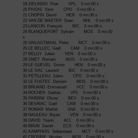
19 ZIELINSKI Piotr VPL 0 mn:00 s
20 PIVOIS Yann CPO 0 mn:00 s
21 CHOPIN David HEN 0 mn:00 s
22 VAN DE WAETER Sean NHL 0 mn:00 s
23 LANCON François BIC 0 mn:00 s
24 BLANQUEFORT Sylvain MOS 0 mn:00
s
25 VAN AGTMAAL Peter MCT 0 mn:00 s
26 LE BELLEC Gaël CAM 0 mn:00 s
27 BELGY Julien VEN 0 mn:00 s
28 SMET Romain MOS 0 mn:00 s
29 LE GUEVEL Simon HEN 0 mn:00 s
30 LE GAC Laurent BIC 0 mn:00 s
31 PETILLEAU Julien CPO 0 mn:00 s
32 LE FUSTEC Damien MOS 0 mn:00 s
33 BRUAND Emmanuel VCC 0 mn:00 s
34 ROCHER Gaëtan VPL 0 mn:00 s
35 PARDINI Olivier BEV 0 mn:00 s
36 DESRIAC Gaël CAM 0 mn:00 s
37 ROMAN Martial UNA 0 mn:00 s
38 NAULEAU Bryan VEN 0 mn:00 s
39 DAVID Yoann ACL 0 mn:00 s
40 BRUN Xavier ECS 0 mn:00 s
41 KAMPHUIS Sebastiaan MCT 0 mn:00 s
42 CROSBIE Nicolas MOS 0 mn:00 s