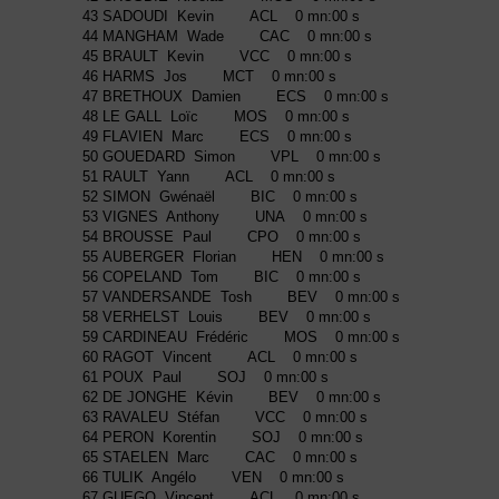
43 SADOUDI Kevin ACL 0 mn:00 s
44 MANGHAM Wade CAC 0 mn:00 s
45 BRAULT Kevin VCC 0 mn:00 s
46 HARMS Jos MCT 0 mn:00 s
47 BRETHOUX Damien ECS 0 mn:00 s
48 LE GALL Loïc MOS 0 mn:00 s
49 FLAVIEN Marc ECS 0 mn:00 s
50 GOUEDARD Simon VPL 0 mn:00 s
51 RAULT Yann ACL 0 mn:00 s
52 SIMON Gwénaël BIC 0 mn:00 s
53 VIGNES Anthony UNA 0 mn:00 s
54 BROUSSE Paul CPO 0 mn:00 s
55 AUBERGER Florian HEN 0 mn:00 s
56 COPELAND Tom BIC 0 mn:00 s
57 VANDERSANDE Tosh BEV 0 mn:00 s
58 VERHELST Louis BEV 0 mn:00 s
59 CARDINEAU Frédéric MOS 0 mn:00 s
60 RAGOT Vincent ACL 0 mn:00 s
61 POUX Paul SOJ 0 mn:00 s
62 DE JONGHE Kévin BEV 0 mn:00 s
63 RAVALEU Stéfan VCC 0 mn:00 s
64 PERON Korentin SOJ 0 mn:00 s
65 STAELEN Marc CAC 0 mn:00 s
66 TULIK Angélo VEN 0 mn:00 s
67 GUEGO Vincent ACL 0 mn:00 s