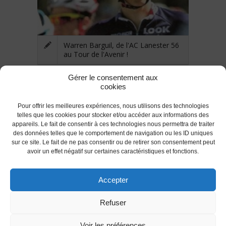
Warren Barguil, de l'AC Lanester 56
au Tour de l'Avenir !
Gérer le consentement aux
cookies
Pour offrir les meilleures expériences, nous utilisons des technologies
telles que les cookies pour stocker et/ou accéder aux informations des
appareils. Le fait de consentir à ces technologies nous permettra de traiter
des données telles que le comportement de navigation ou les ID uniques
RETOUR
sur ce site. Le fait de ne pas consentir ou de retirer son consentement peut
avoir un effet négatif sur certaines caractéristiques et fonctions.
Accepter
© 2017 AC Lanester -S.LEPROVOST @Tous droits
Refuser
réservés.
Les conditions d'utilisations
-
Politique des Cookies
(UE)
-
Politique de confidentialité
Voir les préférences