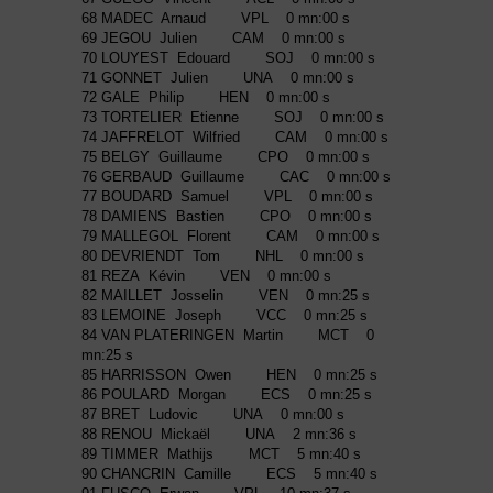
68 MADEC Arnaud VPL 0 mn:00 s
69 JEGOU Julien CAM 0 mn:00 s
70 LOUYEST Edouard SOJ 0 mn:00 s
71 GONNET Julien UNA 0 mn:00 s
72 GALE Philip HEN 0 mn:00 s
73 TORTELIER Etienne SOJ 0 mn:00 s
74 JAFFRELOT Wilfried CAM 0 mn:00 s
75 BELGY Guillaume CPO 0 mn:00 s
76 GERBAUD Guillaume CAC 0 mn:00 s
77 BOUDARD Samuel VPL 0 mn:00 s
78 DAMIENS Bastien CPO 0 mn:00 s
79 MALLEGOL Florent CAM 0 mn:00 s
80 DEVRIENDT Tom NHL 0 mn:00 s
81 REZA Kévin VEN 0 mn:00 s
82 MAILLET Josselin VEN 0 mn:25 s
83 LEMOINE Joseph VCC 0 mn:25 s
84 VAN PLATERINGEN Martin MCT 0
mn:25 s
85 HARRISSON Owen HEN 0 mn:25 s
86 POULARD Morgan ECS 0 mn:25 s
87 BRET Ludovic UNA 0 mn:00 s
88 RENOU Mickaël UNA 2 mn:36 s
89 TIMMER Mathijs MCT 5 mn:40 s
90 CHANCRIN Camille ECS 5 mn:40 s