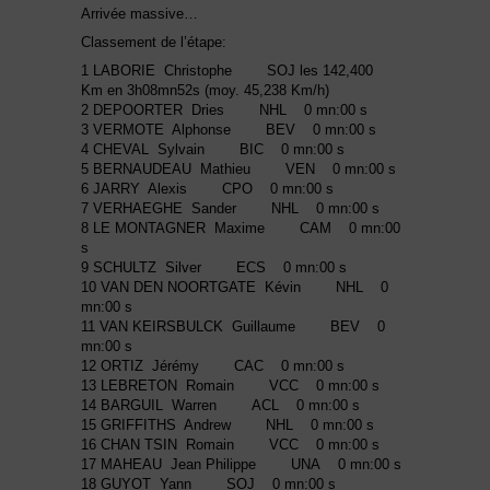
Arrivée massive…
Classement de l’étape:
1 LABORIE Christophe SOJ les 142,400
Km en 3h08mn52s (moy. 45,238 Km/h)
2 DEPOORTER Dries NHL 0 mn:00 s
3 VERMOTE Alphonse BEV 0 mn:00 s
4 CHEVAL Sylvain BIC 0 mn:00 s
5 BERNAUDEAU Mathieu VEN 0 mn:00 s
6 JARRY Alexis CPO 0 mn:00 s
7 VERHAEGHE Sander NHL 0 mn:00 s
8 LE MONTAGNER Maxime CAM 0 mn:00
s
9 SCHULTZ Silver ECS 0 mn:00 s
10 VAN DEN NOORTGATE Kévin NHL 0
mn:00 s
11 VAN KEIRSBULCK Guillaume BEV 0
mn:00 s
12 ORTIZ Jérémy CAC 0 mn:00 s
13 LEBRETON Romain VCC 0 mn:00 s
14 BARGUIL Warren ACL 0 mn:00 s
15 GRIFFITHS Andrew NHL 0 mn:00 s
16 CHAN TSIN Romain VCC 0 mn:00 s
17 MAHEAU Jean Philippe UNA 0 mn:00 s
18 GUYOT Yann SOJ 0 mn:00 s