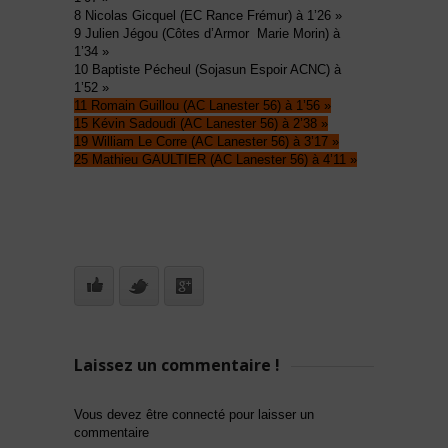
8 Nicolas Gicquel (EC Rance Frémur) à 1’26 »
9 Julien Jégou (Côtes d’Armor Marie Morin) à
1’34 »
10 Baptiste Pécheul (Sojasun Espoir ACNC) à
1’52 »
11 Romain Guillou (AC Lanester 56) à 1’56 »
15 Kévin Sadoudi (AC Lanester 56) à 2’38 »
19 William Le Corre (AC Lanester 56) à 3’17 »
25 Mathieu GAULTIER (AC Lanester 56) à 4’11 »
Laissez un commentaire !
Vous devez être connecté pour laisser un
commentaire