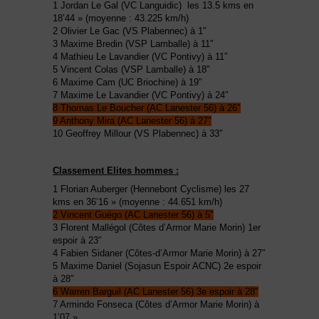
1 Jordan Le Gal (VC Languidic) les 13.5 kms en
18’44 » (moyenne : 43.225 km/h)
2 Olivier Le Gac (VS Plabennec) à 1″
3 Maxime Bredin (VSP Lamballe) à 11″
4 Mathieu Le Lavandier (VC Pontivy) à 11″
5 Vincent Colas (VSP Lamballe) à 18″
6 Maxime Cam (UC Briochine) à 19″
7 Maxime Le Lavandier (VC Pontivy) à 24″
8 Thomas Le Boucher (AC Lanester 56) à 26″
9 Anthony Mira (AC Lanester 56) à 27″
10 Geoffrey Millour (VS Plabennec) à 33″
Classement Elites hommes :
1 Florian Auberger (Hennebont Cyclisme) les 27
kms en 36’16 » (moyenne : 44.651 km/h)
2 Vincent Guégo (AC Lanester 56) à 5″
3 Florent Mallégol (Côtes d’Armor Marie Morin) 1er
espoir à 23″
4 Fabien Sidaner (Côtes-d’Armor Marie Morin) à 27″
5 Maxime Daniel (Sojasun Espoir ACNC) 2e espoir
à 28″
6 Warren Barguil (AC Lanester 56) 3e espoir à 28″
7 Armindo Fonseca (Côtes d’Armor Marie Morin) à
1’07 »