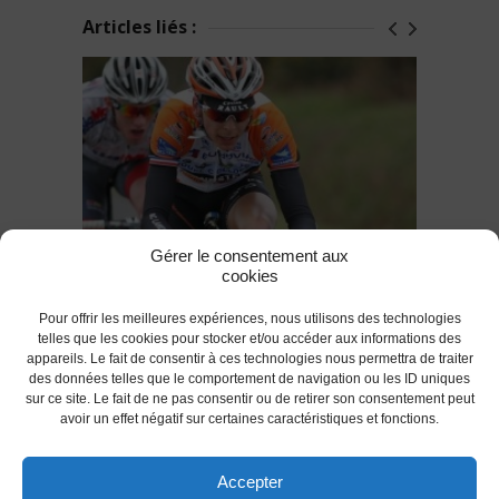
Articles liés :
Gérer le consentement aux
cookies
Warren BARGUIL et l'AC LANESTER
56 en bonne position dans le
Pour offrir les meilleures expériences, nous utilisons des technologies
challenge DirectVélo !
telles que les cookies pour stocker et/ou accéder aux informations des
appareils. Le fait de consentir à ces technologies nous permettra de traiter
des données telles que le comportement de navigation ou les ID uniques
RETOUR
sur ce site. Le fait de ne pas consentir ou de retirer son consentement peut
avoir un effet négatif sur certaines caractéristiques et fonctions.
Accepter