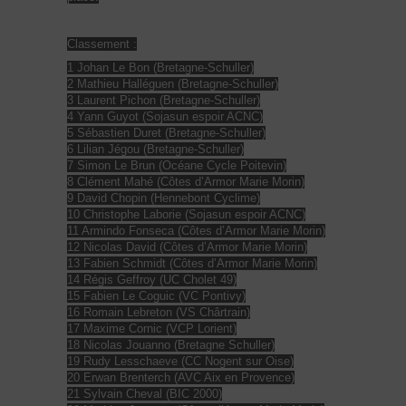
Classement :
1 Johan Le Bon (Bretagne-Schuller)
2 Mathieu Halléguen (Bretagne-Schuller)
3 Laurent Pichon (Bretagne-Schuller)
4 Yann Guyot (Sojasun espoir ACNC)
5 Sébastien Duret (Bretagne-Schuller)
6 Lilian Jégou (Bretagne-Schuller)
7 Simon Le Brun (Océane Cycle Poitevin)
8 Clément Mahé (Côtes d’Armor Marie Morin)
9 David Chopin (Hennebont Cyclime)
10 Christophe Laborie (Sojasun espoir ACNC)
11 Armindo Fonseca (Côtes d’Armor Marie Morin)
12 Nicolas David (Côtes d’Armor Marie Morin)
13 Fabien Schmidt (Côtes d’Armor Marie Morin)
14 Régis Geffroy (UC Cholet 49)
15 Fabien Le Coguic (VC Pontivy)
16 Romain Lebreton (VS Chârtrain)
17 Maxime Cornic (VCP Lorient)
18 Nicolas Jouanno (Bretagne Schuller)
19 Rudy Lesschaeve (CC Nogent sur Oise)
20 Erwan Brenterch (AVC Aix en Provence)
21 Sylvain Cheval (BIC 2000)