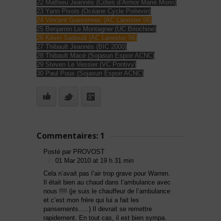
22 Mathieu Jeannës (Côtes d’Armor Marie Morin)
23 Yann Pivois (Océane Cycle Poitevin)
24 Vincent Guezennec (AC Lanester 56)
25 Benjamin Le Montagner (UC Briochine)
26 Kévin Sadoudi (AC Lanester 56)
27 Thibault Jeannës (BIC 2000)
28 Thibault Macé (Sojasun Espoir ACNC)
29 Steven Le Vessier (VC Pontivy)
30 Paul Poux (Sojasun Espoir ACNC)
Commentaires: 1
Posté par PROVOST
01 Mar 2010 at 19 h 31 min
Cela n’avait pas l’air trop grave pour Warren.
Il était bien au chaud dans l’ambulance avec
nous !!!! (je suis le chauffeur de l’ambulance
et c’est mon frère qui lui a fait les
pansements…..) Il devrait se remettre
rapidement. En tout cas, il est bien sympa.