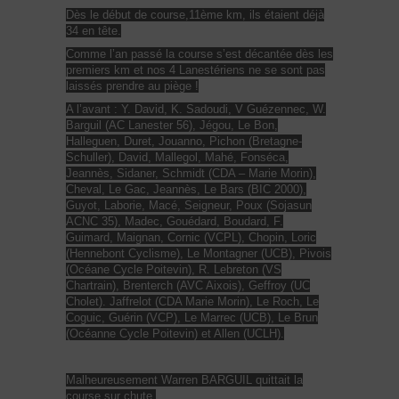
Dès le début de course,11ème km, ils étaient déjà
34 en tête.
Comme l’an passé la course s’est décantée dès les
premiers km et nos 4 Lanestériens ne se sont pas
laissés prendre au piège !
A l’avant : Y. David, K. Sadoudi, V Guézennec, W.
Barguil (AC Lanester 56), Jégou, Le Bon,
Halleguen, Duret, Jouanno, Pichon (Bretagne-
Schuller), David, Mallegol, Mahé, Fonséca,
Jeannès, Sidaner, Schmidt (CDA – Marie Morin),
Cheval, Le Gac, Jeannès, Le Bars (BIC 2000),
Guyot, Laborie, Macé, Seigneur, Poux (Sojasun
ACNC 35), Madec, Gouédard, Boudard, F.
Guimard, Maignan, Cornic (VCPL), Chopin, Loric
(Hennebont Cyclisme), Le Montagner (UCB), Pivois
(Océane Cycle Poitevin), R. Lebreton (VS
Chartrain), Brenterch (AVC Aixois), Geffroy (UC
Cholet). Jaffrelot (CDA Marie Morin), Le Roch, Le
Coguic, Guérin (VCP), Le Marrec (UCB), Le Brun
(Océanne Cycle Poitevin) et Allen (UCLH).
Malheureusement Warren BARGUIL quittait la
course sur chute.