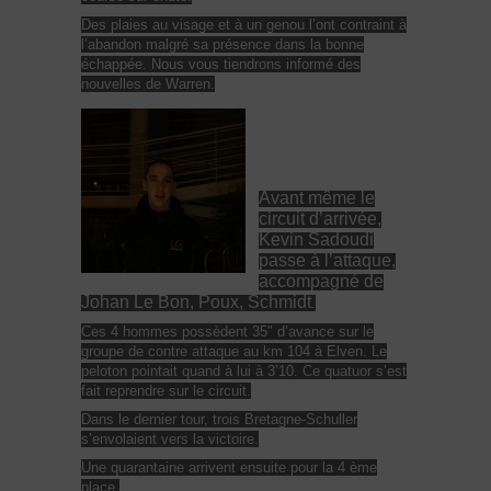
Des plaies au visage et à un genou l’ont contraint à
l’abandon malgré sa présence dans la bonne
échappée. Nous vous tiendrons informé des
nouvelles de Warren.
Avant même le
circuit d’arrivée,
Kevin Sadoudi
passe à l’attaque,
accompagné de
Johan Le Bon, Poux, Schmidt
.
Ces 4 hommes possèdent 35″ d’avance sur le
groupe de contre attaque au km 104 à Elven. Le
peloton pointait quand à lui à 3’10. Ce quatuor s’est
fait reprendre sur le circuit.
Dans le dernier tour, trois Bretagne-Schuller
s’envolaient vers la victoire.
Une quarantaine arrivent ensuite pour la 4 ème
place.