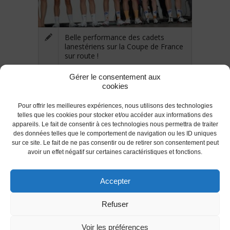
Belle performance des cadets
lanestériens sur la Coupe de France
sur route !
Gérer le consentement aux
cookies
Pour offrir les meilleures expériences, nous utilisons des technologies
telles que les cookies pour stocker et/ou accéder aux informations des
appareils. Le fait de consentir à ces technologies nous permettra de traiter
des données telles que le comportement de navigation ou les ID uniques
RETOUR
sur ce site. Le fait de ne pas consentir ou de retirer son consentement peut
avoir un effet négatif sur certaines caractéristiques et fonctions.
Accepter
© 2017 AC Lanester -S.LEPROVOST @Tous droits
Refuser
réservés.
Les conditions d'utilisations
-
Politique des Cookies
(UE)
-
Politique de confidentialité
Voir les préférences