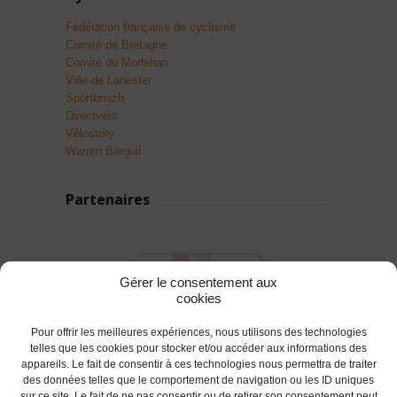
Fédération française de cyclisme
Comité de Bretagne
Comité du Morbihan
Ville de Lanester
Sportbreizh
Directvélo
Vélostory
Warren Barguil
Partenaires
Gérer le consentement aux
cookies
Pour offrir les meilleures expériences, nous utilisons des technologies
telles que les cookies pour stocker et/ou accéder aux informations des
appareils. Le fait de consentir à ces technologies nous permettra de traiter
des données telles que le comportement de navigation ou les ID uniques
sur ce site. Le fait de ne pas consentir ou de retirer son consentement peut