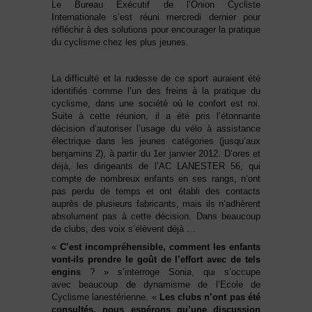
Le Bureau Exécutif de l’Onion Cycliste
Internationale s’est réuni mercredi dernier pour
réfléchir à des solutions pour encourager la pratique
du cyclisme chez les plus jeunes.
La difficulté et la rudesse de ce sport auraient été
identifiés comme l’un des freins à la pratique du
cyclisme, dans une société où le confort est roi.
Suite à cette réunion, il a été pris l’étonnante
décision d’autoriser l’usage du vélo à assistance
électrique dans les jeunes catégories (jusqu’aux
benjamins 2), à partir du 1er janvier 2012. D’ores et
déjà, les dirigeants de l’AC LANESTER 56, qui
compte de nombreux enfants en ses rangs, n’ont
pas perdu de temps et ont établi des contacts
auprès de plusieurs fabricants, mais ils n’adhèrent
absolument pas à cette décision. Dans beaucoup
de clubs, des voix s’élèvent déjà …
«
C’est incompréhensible, comment les enfants
vont-ils prendre le goût de l’effort avec de tels
engins
? » s’interroge Sonia, qui s’occupe
avec beaucoup de dynamisme de l’Ecole de
Cyclisme lanestérienne. «
Les clubs n’ont pas été
consultés, nous espérons qu’une discussion