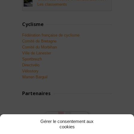
Les classements
Cyclisme
Fédération française de cyclisme
Comité de Bretagne
Comité du Morbihan
Ville de Lanester
Sportbreizh
Directvélo
Vélostory
Warren Barguil
Partenaires
Gérer le consentement aux
cookies