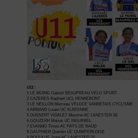
U11 :
1 LE MOING Gabriel BEAUPREAU VELO SPORT
2 CAZERES Raphaël UCL HENNEBONT
3 LE NEILLON Marceau VELOCE VANNETAIS CYCLISME
4 ARMAND Louen UC ALREENNE
5 DUSSERT VIDALET Maxime AC LANESTER 56
6 GOUZERH Marius UC INGUINIEL
7 EVANNO Timeo AC PAYS DE BAUD
8 GAUTHIER Quentin UC QUIMPERLOISE
9 ROGULUS Joani AC LANESTER 56