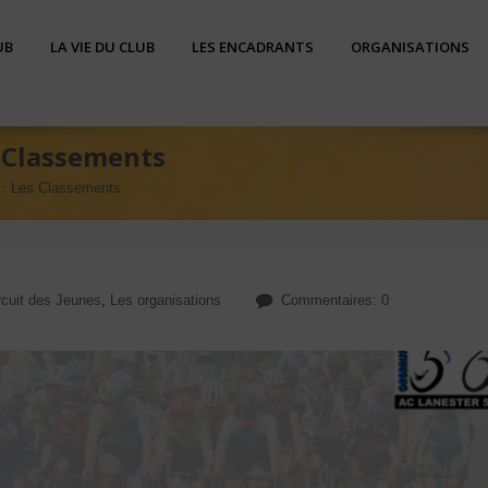
UB
LA VIE DU CLUB
LES ENCADRANTS
ORGANISATIONS
s Classements
 : Les Classements
rcuit des Jeunes
,
Les organisations
Commentaires: 0