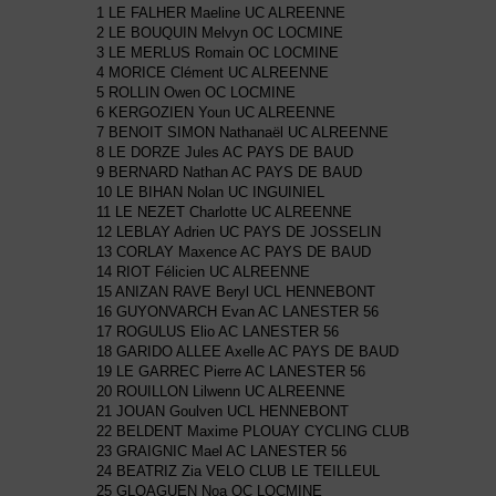
1 LE FALHER Maeline UC ALREENNE
2 LE BOUQUIN Melvyn OC LOCMINE
3 LE MERLUS Romain OC LOCMINE
4 MORICE Clément UC ALREENNE
5 ROLLIN Owen OC LOCMINE
6 KERGOZIEN Youn UC ALREENNE
7 BENOIT SIMON Nathanaël UC ALREENNE
8 LE DORZE Jules AC PAYS DE BAUD
9 BERNARD Nathan AC PAYS DE BAUD
10 LE BIHAN Nolan UC INGUINIEL
11 LE NEZET Charlotte UC ALREENNE
12 LEBLAY Adrien UC PAYS DE JOSSELIN
13 CORLAY Maxence AC PAYS DE BAUD
14 RIOT Félicien UC ALREENNE
15 ANIZAN RAVE Beryl UCL HENNEBONT
16 GUYONVARCH Evan AC LANESTER 56
17 ROGULUS Elio AC LANESTER 56
18 GARIDO ALLEE Axelle AC PAYS DE BAUD
19 LE GARREC Pierre AC LANESTER 56
20 ROUILLON Lilwenn UC ALREENNE
21 JOUAN Goulven UCL HENNEBONT
22 BELDENT Maxime PLOUAY CYCLING CLUB
23 GRAIGNIC Mael AC LANESTER 56
24 BEATRIZ Zia VELO CLUB LE TEILLEUL
25 GLOAGUEN Noa OC LOCMINE