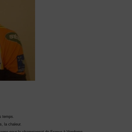
is temps.
s, la chaleur.
retagne pour le championnat de France à Vendome.