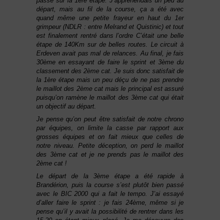
passé sur la 1ère étape. J’appréhendais un peu au
départ, mais au fil de la course, ça a été avec
quand même une petite frayeur en haut du 1er
grimpeur (NDLR : entre Melrand et Quistinic) et tout
est finalement rentré dans l’ordre C’était une belle
étape de 140Km sur de belles routes. Le circuit à
Erdeven avait pas mal de relances. Au final, je fais
30ème en essayant de faire le sprint et 3ème du
classement des 2ème cat. Je suis donc satisfait de
la 1ère étape mais un peu déçu de ne pas prendre
le maillot des 2ème cat mais le principal est assuré
puisqu’on ramène le maillot des 3ème cat qui était
un objectif au départ.
Je pense qu’on peut être satisfait de notre chrono
par équipes, on limite la casse par rapport aux
grosses équipes et on fait mieux que celles de
notre niveau. Petite déception, on perd le maillot
des 3ème cat et je ne prends pas le maillot des
2ème cat !
Le départ de la 3ème étape a été rapide à
Brandérion, puis la course s’est plutôt bien passé
avec le BIC 2000 qui a fait le tempo. J’ai essayé
d’aller faire le sprint : je fais 24ème, même si je
pense qu’il y avait la possibilité de rentrer dans les