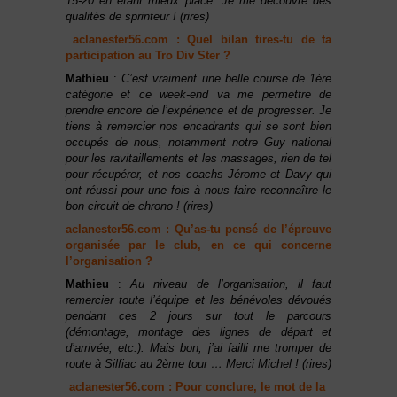
15-20 en étant mieux placé. Je me découvre des
qualités de sprinteur ! (rires)
aclanester56.com : Quel bilan tires-tu de ta
participation au Tro Div Ster ?
Mathieu
:
C’est vraiment une belle course de 1ère
catégorie et ce week-end va me permettre de
prendre encore de l’expérience et de progresser. Je
tiens à remercier nos encadrants qui se sont bien
occupés de nous, notamment notre Guy national
pour les ravitaillements et les massages, rien de tel
pour récupérer, et nos coachs Jérome et Davy qui
ont réussi pour une fois à nous faire reconnaître le
bon circuit de chrono ! (rires)
aclanester56.com : Qu’as-tu pensé de l’épreuve
organisée par le club, en ce qui concerne
l’organisation ?
Mathieu
:
Au niveau de l’organisation, il faut
remercier toute l’équipe et les bénévoles dévoués
pendant ces 2 jours sur tout le parcours
(démontage, montage des lignes de départ et
d’arrivée, etc.). Mais bon, j’ai failli me tromper de
route à Silfiac au 2ème tour … Merci Michel ! (rires)
aclanester56.com : Pour conclure, le mot de la