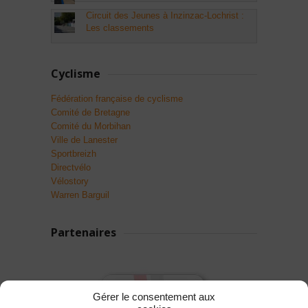
Circuit des Jeunes à Inzinzac-Lochrist :
Les classements
Cyclisme
Fédération française de cyclisme
Comité de Bretagne
Comité du Morbihan
Ville de Lanester
Sportbreizh
Directvélo
Vélostory
Warren Barguil
Partenaires
Gérer le consentement aux