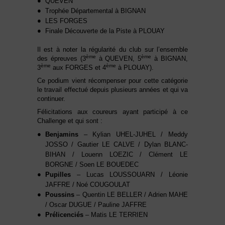
QUEVEN
Trophée Départemental à BIGNAN
LES FORGES
Finale Découverte de la Piste à PLOUAY
Il est à noter la régularité du club sur l’ensemble
ème
ème
des épreuves (3
à QUEVEN, 5
à BIGNAN,
ème
ème
3
aux FORGES et 4
à PLOUAY).
Ce podium vient récompenser pour cette catégorie
le travail effectué depuis plusieurs années et qui va
continuer.
Félicitations aux coureurs ayant participé à ce
Challenge et qui sont :
Benjamins
– Kylian UHEL-JUHEL / Meddy
JOSSO / Gautier LE CALVE / Dylan BLANC-
BIHAN / Louenn LOEZIC / Clément LE
BORGNE / Soen LE BOUEDEC
Pupilles
– Lucas LOUSSOUARN / Léonie
JAFFRE / Noé COUGOULAT
Poussins
– Quentin LE BELLER / Adrien MAHE
/ Oscar DUGUE / Pauline JAFFRE
Prélicenciés
– Matis LE TERRIEN