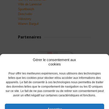
Ville de Lanester
Sportbreizh
Directvélo
Vélostory
Warren Barguil
Partenaires
Gérer le consentement aux
cookies
Pour offrir les meilleures expériences, nous utilisons des technologies
telles que les cookies pour stocker et/ou accéder aux informations des
appareils. Le fait de consentir à ces technologies nous permettra de traiter
des données telles que le comportement de navigation ou les ID uniques
sur ce site. Le fait de ne pas consentir ou de retirer son consentement peut
avoir un effet négatif sur certaines caractéristiques et fonctions.