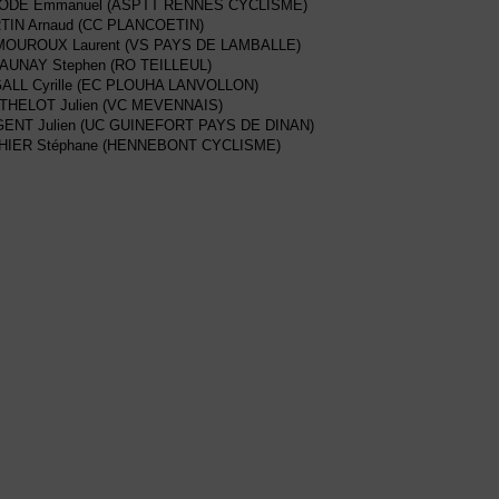
ODE Emmanuel (ASPTT RENNES CYCLISME)
TIN Arnaud (CC PLANCOETIN)
MOUROUX Laurent (VS PAYS DE LAMBALLE)
AUNAY Stephen (RO TEILLEUL)
GALL Cyrille (EC PLOUHA LANVOLLON)
THELOT Julien (VC MEVENNAIS)
GENT Julien (UC GUINEFORT PAYS DE DINAN)
HIER Stéphane (HENNEBONT CYCLISME)