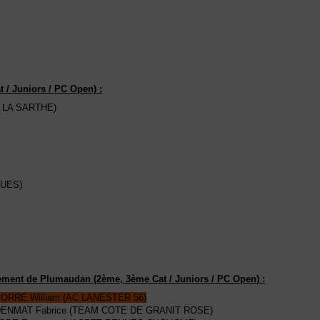
 / Juniors / PC Open) :
E LA SARTHE)
QUES)
ement de Plumaudan (2ème, 3ème Cat / Juniors / PC Open) :
CORRE William (AC LANESTER 56)
DENMAT Fabrice (TEAM COTE DE GRANIT ROSE)