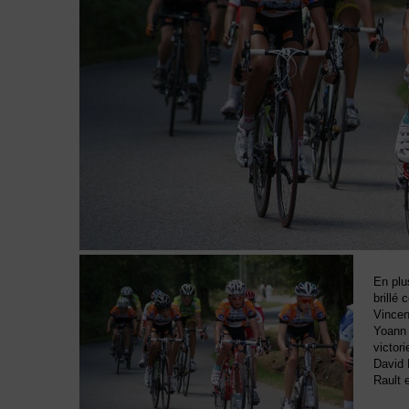
En plu
brillé
Vincen
Yoann 
victor
David 
Rault 