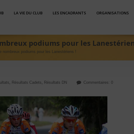
UB
LA VIE DU CLUB
LES ENCADRANTS
ORGANISATIONS
ombreux podiums pour les Lanestérien
e nombreux podiums pour les Lanestériens !
ultats
,
Résultats Cadets
,
Résultats DN
Commentaires: 0