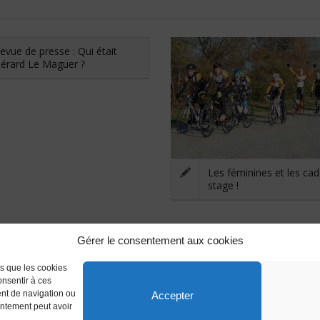
evue de presse : Qui était
érard Le Maguer ?
Les féminines et les cad
stage !
Gérer le consentement aux cookies
es que les cookies
onsentir à ces
ent de navigation ou
Accepter
sentement peut avoir