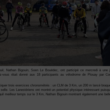
uil, Nathan Bigouin, Soen Le Bouëdec, ont participé ce mercredi à une 
z-vous était donné aux 18 participants au vélodrome de Plouay par Cor
ratiquer trois exercices chronométrés : un CLM de 3 Km, un 200 m lancé braq
la selle. Les Lanestériens ont montré un potentiel physique intéressant puis
uil meilleur temps sur le 3 Km, Nathan Bigouin montrant également une belle