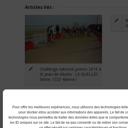
Articles liés :
R
G
Challenge national juniors 2010 à
St Jean-de-Monts : LE GUELLEC
5ème, COZ 46ème !
RETOUR
Pour offrir les meilleures expériences, nous utilisons des technologies tell
pour stocker et/ou accéder aux informations des appareils. Le fait de c
technologies nous permettra de traiter des données telles que le comportem
les ID uniques sur ce site. Le fait de ne pas consentir ou de retirer son con
un effet négatif sur certaines caractéristiques et fonctions.