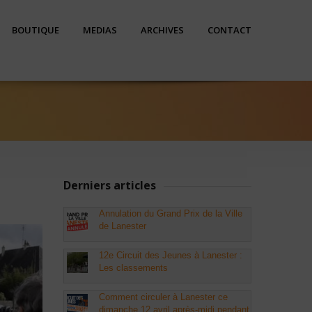
BOUTIQUE
MEDIAS
ARCHIVES
CONTACT
Derniers articles
Annulation du Grand Prix de la Ville
de Lanester
12e Circuit des Jeunes à Lanester :
Les classements
Comment circuler à Lanester ce
dimanche 12 avril après-midi pendant