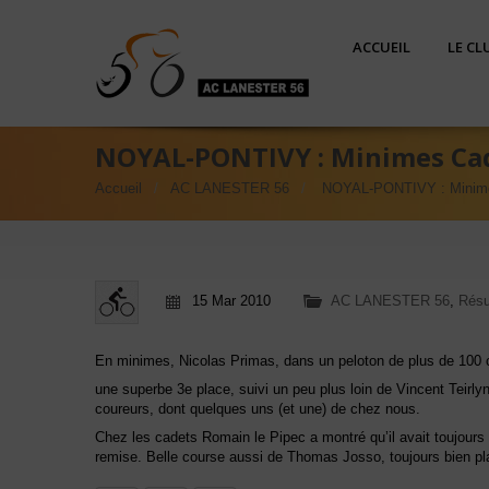
ACCUEIL
LE CL
NOYAL-PONTIVY : Minimes Ca
Accueil
AC LANESTER 56
NOYAL-PONTIVY : Minim
15 Mar 2010
AC LANESTER 56
,
Résu
En minimes, Nicolas Primas, dans un peloton de plus de 100 
une superbe 3e place, suivi un peu plus loin de Vincent Teir
coureurs, dont quelques uns (et une) de chez nous.
Chez les cadets Romain le Pipec a montré qu’il avait toujours 
remise. Belle course aussi de Thomas Josso, toujours bien pla