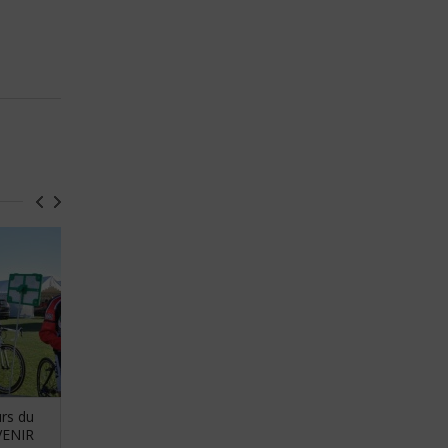
rs du
Entraînement école de cyclisme
VENIR
du samedi 27 Mars 2021