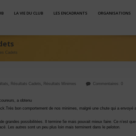
UB
LA VIE DU CLUB
LES ENCADRANTS
ORGANISATIONS
dets
es Cadets
ltats
,
Résultats Cadets
,
Résultats Minimes
Commentaires: 0
coureurs, a obtenu
lynck.Très bon comportement de nos minimes, malgré une chute qui a envoyé a
de grandes possibilitées. Il termine 5e mais pouvait mieux faire. Ce n’est que
cé. Les autres sont un peu plus loin mais terminent dans le peloton.