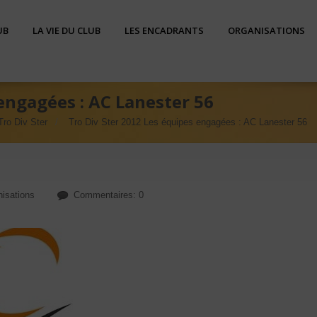
UB
LA VIE DU CLUB
LES ENCADRANTS
ORGANISATIONS
 engagées : AC Lanester 56
Tro Div Ster
Tro Div Ster 2012 Les équipes engagées : AC Lanester 56
nisations
Commentaires: 0