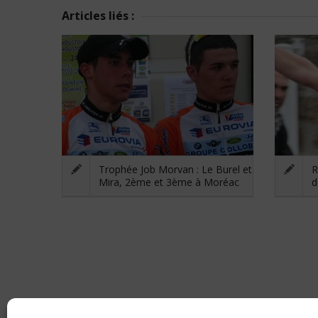
Articles liés :
Trophée Job Morvan : Le Burel et
R
Mira, 2ème et 3ème à Moréac
d