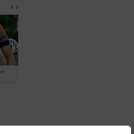
 ce
Assemblée générale 2012 de l'AC
Lanester 56 : "une année de
changements dans la continuité"