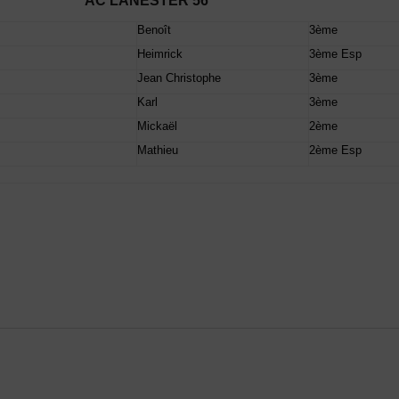
AC LANESTER 56
Benoît
3ème
Heimrick
3ème Esp
Jean Christophe
3ème
Karl
3ème
Mickaël
2ème
Mathieu
2ème Esp