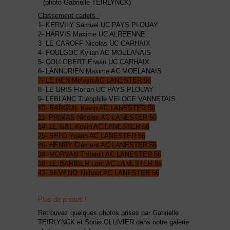
(photo Gabrielle TEIRLYNCK)
Classement cadets :
1- KERVILY Samuel UC PAYS PLOUAY
2- HARVIS Maxime UC ALREENNE
3- LE CAROFF Nicolas UC CARHAIX
4- FOULGOC Kylian AC MOELANAIS
5- COLLOBERT Erwan UC CARHAIX
6- LANNURIEN Maxime AC MOELANAIS
7- LE HEN Melvyn AC LANESTER 56
8- LE BRIS Florian UC PAYS PLOUAY
9- LEBLANC Théophile VELOCE VANNETAIS
10- BARGUIL Kévin AC LANESTER 56
11- PRIMAS Nicolas AC LANESTER 56
14- LE GAL Kévin AC LANESTER 56
25- SELO Yoann AC LANESTER 56
26- HENRY Clément AC LANESTER 56
34- MORVAN Thibault AC LANESTER 56
38- LE BARBIER Loïc AC LANESTER 56
43- SEVENO Thibaut AC LANESTER 56
Plus de photos !
Retrouvez quelques photos prises par Gabrielle
TEIRLYNCK et Sonia OLLIVIER dans notre galerie