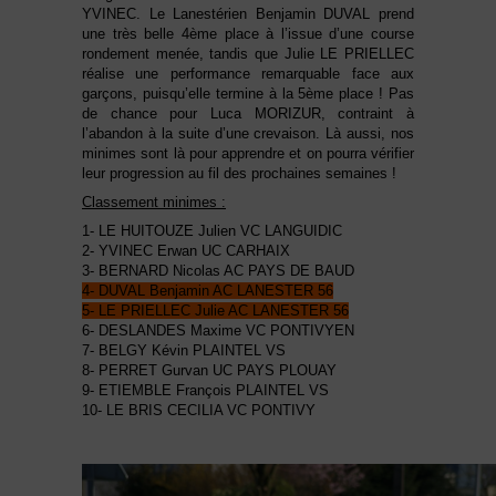
YVINEC. Le Lanestérien Benjamin DUVAL prend
une très belle 4ème place à l’issue d’une course
rondement menée, tandis que Julie LE PRIELLEC
réalise une performance remarquable face aux
garçons, puisqu’elle termine à la 5ème place ! Pas
de chance pour Luca MORIZUR, contraint à
l’abandon à la suite d’une crevaison. Là aussi, nos
minimes sont là pour apprendre et on pourra vérifier
leur progression au fil des prochaines semaines !
Classement minimes :
1- LE HUITOUZE Julien VC LANGUIDIC
2- YVINEC Erwan UC CARHAIX
3- BERNARD Nicolas AC PAYS DE BAUD
4- DUVAL Benjamin AC LANESTER 56
5- LE PRIELLEC Julie AC LANESTER 56
6- DESLANDES Maxime VC PONTIVYEN
7- BELGY Kévin PLAINTEL VS
8- PERRET Gurvan UC PAYS PLOUAY
9- ETIEMBLE François PLAINTEL VS
10- LE BRIS CECILIA VC PONTIVY