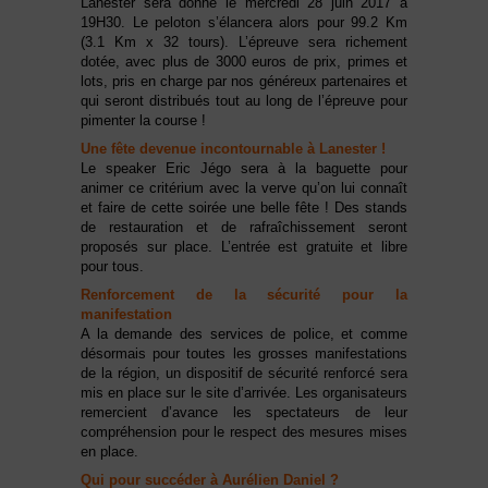
Lanester sera donné le mercredi 28 juin 2017 à
19H30. Le peloton s’élancera alors pour 99.2 Km
(3.1 Km x 32 tours). L’épreuve sera richement
dotée, avec plus de 3000 euros de prix, primes et
lots, pris en charge par nos généreux partenaires et
qui seront distribués tout au long de l’épreuve pour
pimenter la course !
Une fête devenue incontournable à Lanester !
Le speaker Eric Jégo sera à la baguette pour
animer ce critérium avec la verve qu’on lui connaît
et faire de cette soirée une belle fête ! Des stands
de restauration et de rafraîchissement seront
proposés sur place. L’entrée est gratuite et libre
pour tous.
Renforcement de la sécurité pour la
manifestation
A la demande des services de police, et comme
désormais pour toutes les grosses manifestations
de la région, un dispositif de sécurité renforcé sera
mis en place sur le site d’arrivée. Les organisateurs
remercient d’avance les spectateurs de leur
compréhension pour le respect des mesures mises
en place.
Qui pour succéder à Aurélien Daniel ?