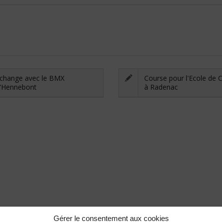
change avec le BMX
Course pour l'Ecole de 
'Hennebont
à Radenac
Gérer le consentement aux cookies