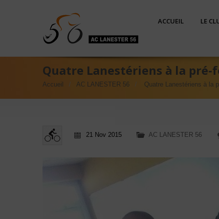
ACCUEIL
LE CL
Quatre Lanestériens à la pré-
Accueil
AC LANESTER 56
Quatre Lanestériens à la p
21 Nov 2015
AC LANESTER 56