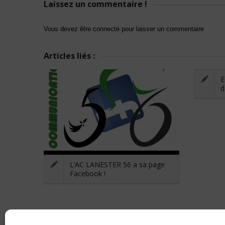
Laissez un commentaire !
Vous devez être connecté pour laisser un commentaire
Articles liés :
E
d
L’AC LANESTER 56 a sa page
Facebook !