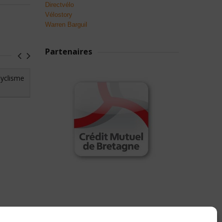
Directvélo
Vélostory
Warren Barguil
Partenaires
Cyclisme
Finale des Journées Découverte
de la piste 2012 : Tous les
résultats !