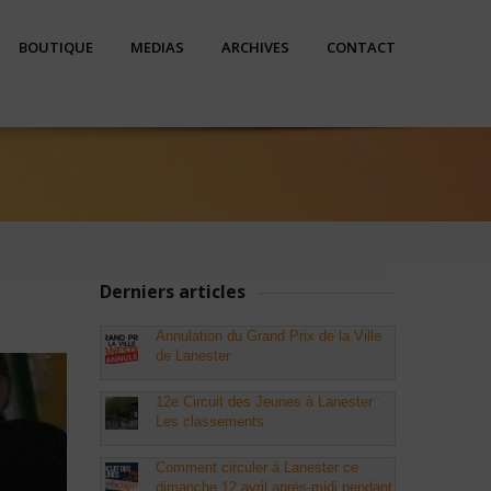
BOUTIQUE
MEDIAS
ARCHIVES
CONTACT
Derniers articles
Annulation du Grand Prix de la Ville
de Lanester
12e Circuit des Jeunes à Lanester :
Les classements
Comment circuler à Lanester ce
dimanche 12 avril après-midi pendant