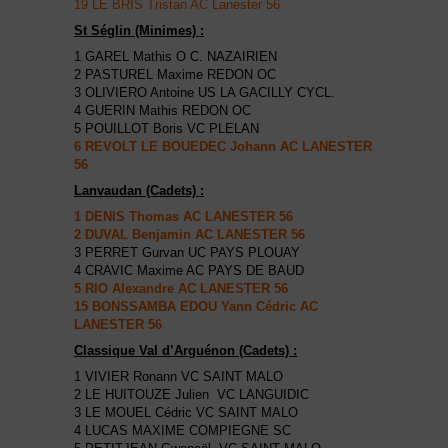
19 LE BRIS Tristan AC Lanester 56
St Séglin (Minimes) :
1 GAREL Mathis O C. NAZAIRIEN
2 PASTUREL Maxime REDON OC
3 OLIVIERO Antoine US LA GACILLY CYCL.
4 GUERIN Mathis REDON OC
5 POUILLOT Boris VC PLELAN
6 REVOLT LE BOUEDEC Johann AC LANESTER
56
Lanvaudan (Cadets) :
1 DENIS Thomas AC LANESTER 56
2 DUVAL Benjamin AC LANESTER 56
3 PERRET Gurvan UC PAYS PLOUAY
4 CRAVIC Maxime AC PAYS DE BAUD
5 RIO Alexandre AC LANESTER 56
15 BONSSAMBA EDOU Yann Cédric AC
LANESTER 56
Classique Val d’Arguénon (Cadets) :
1 VIVIER Ronann VC SAINT MALO
2 LE HUITOUZE Julien VC LANGUIDIC
3 LE MOUEL Cédric VC SAINT MALO
4 LUCAS MAXIME COMPIEGNE SC