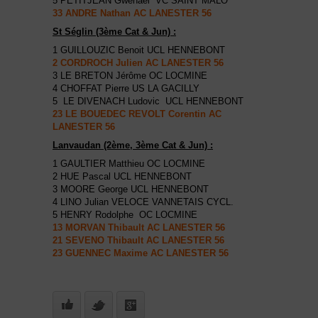
5 PETITJEAN Gwenaël VC SAINT MALO
33 ANDRE Nathan AC LANESTER 56
St Séglin (3ème Cat & Jun) :
1 GUILLOUZIC Benoit UCL HENNEBONT
2 CORDROCH Julien AC LANESTER 56
3 LE BRETON Jérôme OC LOCMINE
4 CHOFFAT Pierre US LA GACILLY
5 LE DIVENACH Ludovic UCL HENNEBONT
23 LE BOUEDEC REVOLT Corentin AC
LANESTER 56
Lanvaudan (2ème, 3ème Cat & Jun) :
1 GAULTIER Matthieu OC LOCMINE
2 HUE Pascal UCL HENNEBONT
3 MOORE George UCL HENNEBONT
4 LINO Julian VELOCE VANNETAIS CYCL.
5 HENRY Rodolphe OC LOCMINE
13 MORVAN Thibault AC LANESTER 56
21 SEVENO Thibault AC LANESTER 56
23 GUENNEC Maxime AC LANESTER 56