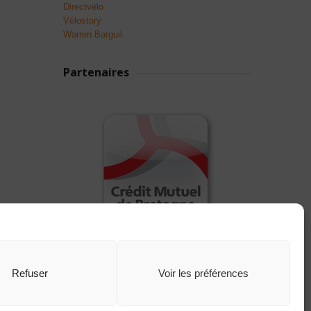
Directvélo
Vélostory
Warren Barguil
Partenaires
Refuser
Voir les préférences