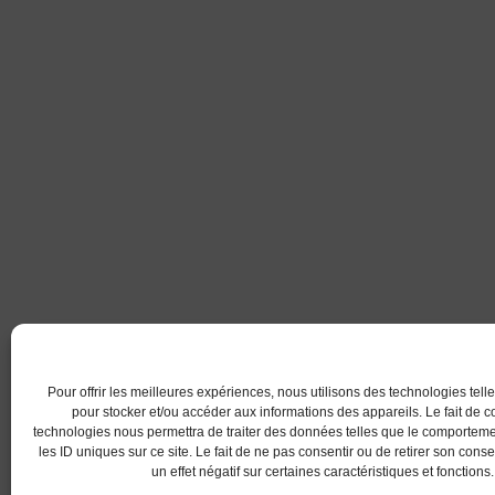
Pour offrir les meilleures expériences, nous utilisons des technologies tell
pour stocker et/ou accéder aux informations des appareils. Le fait de c
technologies nous permettra de traiter des données telles que le comportem
les ID uniques sur ce site. Le fait de ne pas consentir ou de retirer son con
un effet négatif sur certaines caractéristiques et fonctions.
© 2017 AC Lanester -S.LEPROVOST @Tous droits