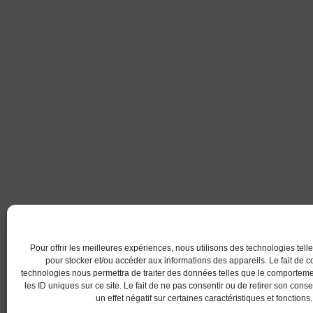
Pour offrir les meilleures expériences, nous utilisons des technologies tell
pour stocker et/ou accéder aux informations des appareils. Le fait de c
technologies nous permettra de traiter des données telles que le comportem
les ID uniques sur ce site. Le fait de ne pas consentir ou de retirer son con
un effet négatif sur certaines caractéristiques et fonctions.
© 2017 AC Lanester -S.LEPROVOST @Tous droits