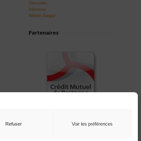
Directvélo
Vélostory
Warren Barguil
Partenaires
Refuser
Voir les préférences