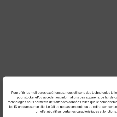
Pour offrir les meilleures expériences, nous utilisons des technologies tell
pour stocker et/ou accéder aux informations des appareils. Le fait de c
technologies nous permettra de traiter des données telles que le comportem
les ID uniques sur ce site. Le fait de ne pas consentir ou de retirer son con
un effet négatif sur certaines caractéristiques et fonctions.
© 2017 AC Lanester -S.LEPROVOST @Tous droits