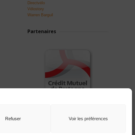
Directvélo
Vélostory
Warren Barguil
Partenaires
Refuser
Voir les préférences